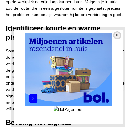
op de werkplek de vrije loop kunnen laten. Volgens je intuïtie
zou de router die in een afgesloten ruimte is geplaatst precies
het probleem kunnen zijn waarom hij lagere verbindingen geeft.
Identificeer koude en warme
plekken
Soms is het probleem niet te wijten aan de slechte plaatsing van
de router; Vaak is de router niet sterk genoeg om op elke
verdieping en in elke hoek van het kantoor wifi te bieden. Dus
de gebieden waar een overvloed aan signalen is voor efficiënt
en soepel verlopend werk worden de hotspots genoemd, en de
ongelukkige werknemers die in grote hoeken en op de bovenste
verdiepingen zitten, bevinden zich op de koude plekken waar de
signalen schaars zijn. Dit probleem kan worden opgelost door
meer lijnen van de router te halen of door te investeren in een
wifi-extender.
Beveilig het signaal