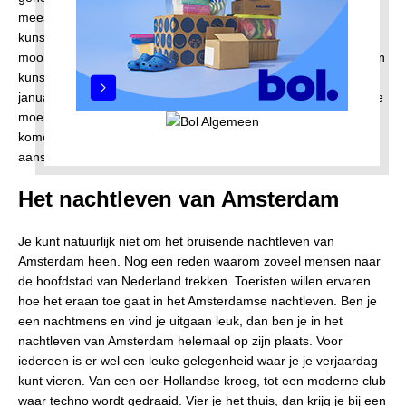
meest toonaangevende lichtkunstfestivals noemen. Nieuwe
kunstwerken worden tijdens dit evenement gepresenteerd, de
mooiste activiteiten rond de lichtkunst worden gepresenteerd en
kunstenaars worden in het zonnetje gezet. In december en
januari wordt Amsterdam verlicht. Een schitterend gezicht en de
moeite waard om Amsterdam dan te bezoeken. Rond deze tijd
komen er ook veel toeristen naar Amsterdam om dit te
aanschouwen.
Het nachtleven van Amsterdam
Je kunt natuurlijk niet om het bruisende nachtleven van
Amsterdam heen. Nog een reden waarom zoveel mensen naar
de hoofdstad van Nederland trekken. Toeristen willen ervaren
hoe het eraan toe gaat in het Amsterdamse nachtleven. Ben je
een nachtmens en vind je uitgaan leuk, dan ben je in het
nachtleven van Amsterdam helemaal op zijn plaats. Voor
iedereen is er wel een leuke gelegenheid waar je je verjaardag
kunt vieren. Van een oer-Hollandse kroeg, tot een moderne club
waar techno wordt gedraaid. Vier je het thuis, dan krijg je bij een