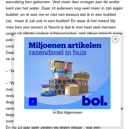
aanraking ben gekomen. Veel meer dan vroeger aan de ander
kant van het water. Daar zit iedereen nog veel meer in zijn eigen
bubbel, en ik was me er niet van bewust dat ik in een bubbel
zat.. maar ik zat ook in een bubbel! En waar ik het meest blij
mee ben van wonen in Noord is dat ik met heel veel mensen
omga uit allerlei andere achtergronden, niet alleen etnisch maar
ook milieus en leeftijden, Ik heb het gevoel dat ik met iedereen
contact heb. Aan de andere kant is het allemaal anoniemer.
Daar fiets je honderd keer langs de zelfde mensen en je groet
ze niet en je denkt ik ken ze niet.”
– “Wat is veranderd in Amsterdam Noord?”
– “Wat hier verander is: toen ik hier pas woonde, toen wilde ik
met mijn man uit eten gaan, en toen was er niets. En was één
restaurantje, en dat vonden wij helemaal niks, toen krijgen wij
doppertjes uit een blikje, ik vond het saai. Terwijl waar wij
vandaan kwamen, daar konden we zeggen we gaan uit eten, we
lieppen naar buiten en konden we nog alle kanten op lopen,
overal waren restaurantjes en cafétjes, en hier was bijna niets.
En nu 15 jaar later zeiden wij tegen elkaar :”wat een