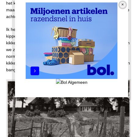
het kikkerdril zaten. Bullekoppies hadden nog geen pootjes
maar wel een staartje en ze zwommen razendsnel in het slootje
achter het Floradorp.
Ik heb inmiddels begrepen dat dit slootje onder het
kippenbruggetje door stroomde. We probeerden deze
kikkervisjes meestal met onze handen te vangen en dan namen
we ze in een potje mee naar huis. De bullekopjes zouden
normaal gesproken in ongeveer twaalf weken uitgroeien tot
kikkers met vier poten en hun staart zou verdwijnen maar ik ben
bang dat wij ze die toekomst hebben ontnomen.