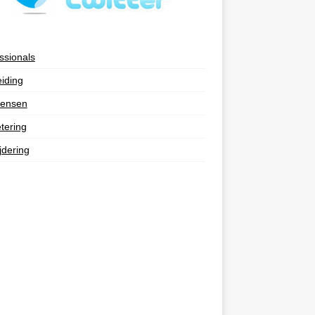
ssionals
eiding
ensen
tering
jdering