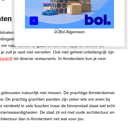
hten
traten en winkelcentra. Winkelen in Amsterdam is erg leuk
ledingwinkels. Winkelen in Amsterdam is een hele beleving.
ls om naar binnen te gaan en om een kijkje te nemen. De
je zult je vast niet vervelen. Ook niet geheel onbelangrijk zijn
edrijf
tot diverse restaurants. In Amsterdam kun je voor
e gebouwen natuurlijk niet missen. De prachtige Amsterdamse
w. De prachtig grachten panden zijn zeker iets om even bij
 is verdeeld in vele buurten maar de binnenstad staat wel echt
 bezienswaardigheden. De stad zit vol met oude architectuur en
chitectuur dan is Amsterdam net wat voor jou.