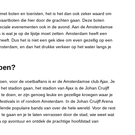
met boten en toeristen, het is het dan ook zeker waard om
vaartboten die hier door de grachten gaan. Deze boten
speciale evenementen ook in de avond. Aan de Amsterdamse
s is wat je op de lijstje moet zetten. Amsterdam heeft een
n heeft. Dus het is niet een gek idee om even gezellig op een
Amsterdam, en dan het drukke verkeer op het water langs je
doen?
oen, voor de voetbalfans is er de Amsterdamse club Ajax. Je
het stadion gaan, het stadion van Ajax is de Johan Cruijff
te doen, er zijn genoeg leuke en gezellige kroegen waar je
festivals in of rondom Amsterdam. In de Johan Cruijff Arena
ende populaire bands van over de hele wereld. Voor de rest
e gaan en je te laten verrassen door de stad, wie weet wat
ga op avontuur en ontdek de prachtige hoofdstad van