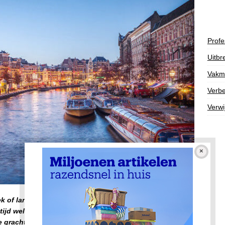
Profe
Uitbr
Vakm
Verbe
Verwi
 of langer weg wilt, dan is Amsterdam een zeer
tijd wel wat te beleven in Amsterdam, van festivals tot
e grachten en prachtige gebouwen is een ervaring op