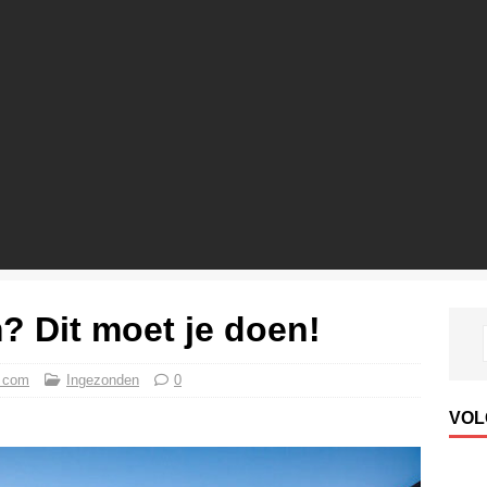
 Dit moet je doen!
 com
Ingezonden
0
VOL