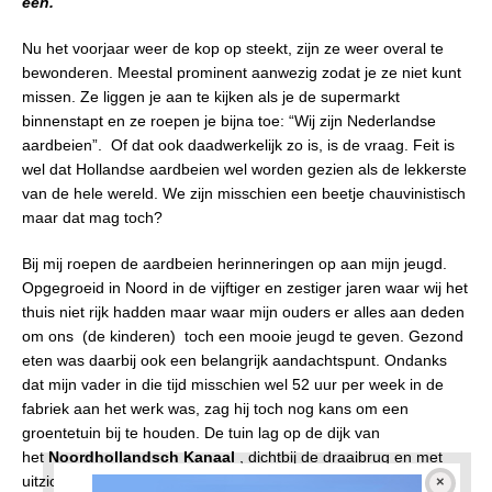
één.
Nu het voorjaar weer de kop op steekt, zijn ze weer overal te
bewonderen. Meestal prominent aanwezig zodat je ze niet kunt
missen. Ze liggen je aan te kijken als je de supermarkt
binnenstapt en ze roepen je bijna toe: “Wij zijn Nederlandse
aardbeien”. Of dat ook daadwerkelijk zo is, is de vraag. Feit is
wel dat Hollandse aardbeien wel worden gezien als de lekkerste
van de hele wereld. We zijn misschien een beetje chauvinistisch
maar dat mag toch?
Bij mij roepen de aardbeien herinneringen op aan mijn jeugd.
Opgegroeid in Noord in de vijftiger en zestiger jaren waar wij het
thuis niet rijk hadden maar waar mijn ouders er alles aan deden
om ons (de kinderen) toch een mooie jeugd te geven. Gezond
eten was daarbij ook een belangrijk aandachtspunt. Ondanks
dat mijn vader in die tijd misschien wel 52 uur per week in de
fabriek aan het werk was, zag hij toch nog kans om een
groentetuin bij te houden. De tuin lag op de dijk van
het
Noordhollandsch Kanaal
, dichtbij de draaibrug en met
uitzicht op het dorpje Buiksloot, aan de andere kant van het