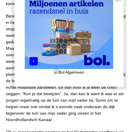
kanaal.
Bijna tweehonderd m2 vette kleigrond moest mijn vader al vroeg
in het seizoen omspitten om van alles in de grond te kunnen
stoppen. Pootaardappelen, prei, snij- en sperziebonen en ik
weet niet wat nog meer, Ieder jaar aten wij enige tijd later
gedurende een aantal maanden verse groenten uit eigen tuin.
Maar wij hadden ook aardbeien. De aardbeienplanten
overwinterden meestal en begonnen in het voorjaar spontaan
weer uit te groeien. Om er zeker van te zijn dat de vogels de
aardbeien niet opvraten, spande mijn vader netten boven de
planten. Tegen de tijd dat wij zomervakantie hadden, hadden wij
de lekkerste zomeraardbeien en dat waren echt ook nog eens
echte Hollandse aardbeien. En dan hoor ik al weer de critici
zeggen: “Kun je dat bewijzen”. Ja, dan kan ik want ik was er als
jongen regelmatig op de tuin van mijn vader bij. Soms om te
helpen maar ook omdat ik s avonds vaak onderaan de dijk
tegenover de tuin van mijn vader ging vissen in het
Noordhollandsch Kanaal .
Oh ja, tegenwoordig noemen ze het Nederlandse aardbeien en