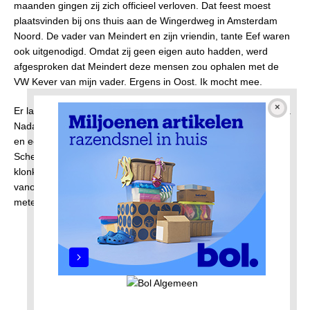
maanden gingen zij zich officieel verloven. Dat feest moest
plaatsvinden bij ons thuis aan de Wingerdweg in Amsterdam
Noord. De vader van Meindert en zijn vriendin, tante Eef waren
ook uitgenodigd. Omdat zij geen eigen auto hadden, werd
afgesproken dat Meindert deze mensen zou ophalen met de
VW Kever van mijn vader. Ergens in Oost. Ik mocht mee.
Er lag sneeuw maar de wegen waren verder goed begaanbaar.
Nadat we onze lading in Oost opgepikt hadden (een grote man
en een zwaarlijvige tante Eef), reden we vrolijk over de
Schellingwouderbrug terug naar Amsterdam Noord. Opeens
klonk een een hard en schurend geluid en kwamen er vonken
vanonder de auto. De auto schokte en stopte daarna bijna
meteen.