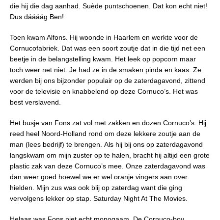
die hij die dag aanhad. Suède puntschoenen. Dat kon echt niet!
Dus dáááág Ben!
Toen kwam Alfons. Hij woonde in Haarlem en werkte voor de
Cornucofabriek. Dat was een soort zoutje dat in die tijd net een
beetje in de belangstelling kwam. Het leek op popcorn maar
toch weer net niet. Je had ze in de smaken pinda en kaas. Ze
werden bij ons bijzonder populair op de zaterdagavond, zittend
voor de televisie en knabbelend op deze Cornuco’s. Het was
best verslavend.
Het busje van Fons zat vol met zakken en dozen Cornuco’s. Hij
reed heel Noord-Holland rond om deze lekkere zoutje aan de
man (lees bedrijf) te brengen. Als hij bij ons op zaterdagavond
langskwam om mijn zuster op te halen, bracht hij altijd een grote
plastic zak van deze Cornuco’s mee. Onze zaterdagavond was
dan weer goed hoewel we er wel oranje vingers aan over
hielden. Mijn zus was ook blij op zaterdag want die ging
vervolgens lekker op stap. Saturday Night At The Movies.
Helaas was Fons niet echt monogaam. De Cornuco-boy