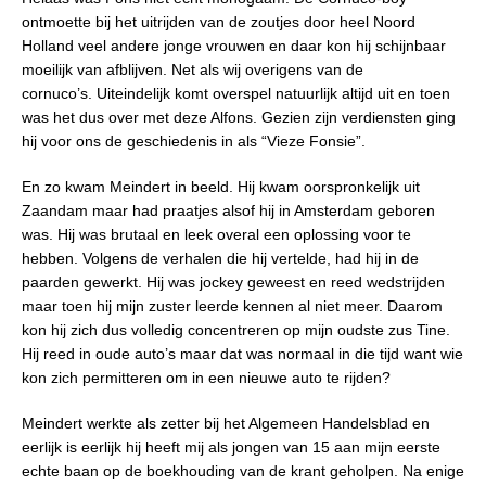
ontmoette bij het uitrijden van de zoutjes door heel Noord
Holland veel andere jonge vrouwen en daar kon hij schijnbaar
moeilijk van afblijven. Net als wij overigens van de
cornuco’s. Uiteindelijk komt overspel natuurlijk altijd uit en toen
was het dus over met deze Alfons. Gezien zijn verdiensten ging
hij voor ons de geschiedenis in als “Vieze Fonsie”.
En zo kwam Meindert in beeld. Hij kwam oorspronkelijk uit
Zaandam maar had praatjes alsof hij in Amsterdam geboren
was. Hij was brutaal en leek overal een oplossing voor te
hebben. Volgens de verhalen die hij vertelde, had hij in de
paarden gewerkt. Hij was jockey geweest en reed wedstrijden
maar toen hij mijn zuster leerde kennen al niet meer. Daarom
kon hij zich dus volledig concentreren op mijn oudste zus Tine.
Hij reed in oude auto’s maar dat was normaal in die tijd want wie
kon zich permitteren om in een nieuwe auto te rijden?
Meindert werkte als zetter bij het Algemeen Handelsblad en
eerlijk is eerlijk hij heeft mij als jongen van 15 aan mijn eerste
echte baan op de boekhouding van de krant geholpen. Na enige