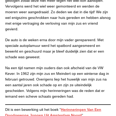
gebogen zodat deze niet meer tegen het wiel kon aanlopen.
Vervolgens werd het wiel weer gemonteerd en werden de
moeren weer aangedraaid. Zo deden we dat in die tijd! We zijn
wel enigszins geschrokken naar huis gereden en hebben alsnog
met enige vertraging de verloving van mijn zus en vriend
gevierd.
De auto is de weken erna door mijn vader gerepareerd. Met
speciale autoplamuur werd het spatbord aangesmeerd en
bewerkt en geschuurd maar je bleef duidelijk zien dat er een
schade was geweest.
Na een tijd namen mijn ouders dan ook afscheid van de VW
Kever. In 1962 zijn mijn zus en Meindert op een winterse dag in
februari getrouwd. Overigens liep het huwelijk van mijn zus na
een aantal jaren ook schade op en zijn ze uiteindelijk
gescheiden. Volgens mijn herinneringen was de reden dat er
iemand een scheve schaats gereden had.
Dit is een bewerking uit het boek “
Herinneringen Van Een
Doodgewone Jongen Uit Amsterdam Noord
“.