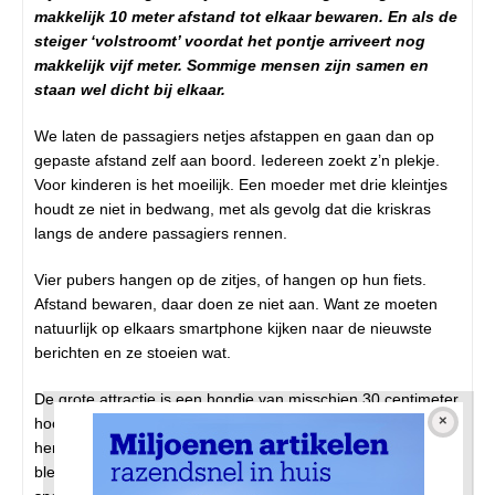
makkelijk 10 meter afstand tot elkaar bewaren. En als de
steiger ‘volstroomt’ voordat het pontje arriveert nog
makkelijk vijf meter. Sommige mensen zijn samen en
staan wel dicht bij elkaar.
We laten de passagiers netjes afstappen en gaan dan op
gepaste afstand zelf aan boord. Iedereen zoekt z’n plekje.
Voor kinderen is het moeilijk. Een moeder met drie kleintjes
houdt ze niet in bedwang, met als gevolg dat die kriskras
langs de andere passagiers rennen.
Vier pubers hangen op de zitjes, of hangen op hun fiets.
Afstand bewaren, daar doen ze niet aan. Want ze moeten
natuurlijk op elkaars smartphone kijken naar de nieuwste
berichten en ze stoeien wat.
De grote attractie is een hondje van misschien 30 centimeter
hoog. Op de steiger had hij al zitten dollen met een meisje bij
hem in de buurt. Hij rende dan luid blaffend naar haar toe en
bleef vlak voor haar staan. Nog harder blaffend. Daarna