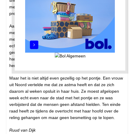
snelde hij terug naar zijn baas. En zo keer op keer. Het
meisje was een beetje bang, maar kraaide het ook uit van de
pret.
Aan boord gaan hond en baas op het voordek staan, het
meisje met moeder parkeren de fiets in het gangpad. Het
meisje wil weer naar de hond en vraagt haar moeder. Die is
echter niet aanspreekbaar, want die wordt in beslag
genomen door haar smartphone. Maar wat later lopen ze
hand in hand naar het hondje, waar het spelletje zich
herhaalt. Passagiers kijken geamuseerd toe.
Maar het is niet altijd even gezellig op het pontje. Een vrouw
uit Noord vertelde me dat ze astma heeft en dat ze zich
daarom al weken opsluit in haar huis. Ze moest afgelopen
week echt even naar de stad met het pontje en ze was
verbijsterd dat de mensen geen afstand hielden. Ten einde
raad heeft ze tijdens de overtocht met haar hoofd over de
reling gehangen om maar geen besmetting op te lopen.
Ruud van Dijk