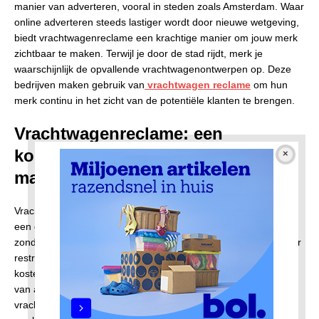
manier van adverteren, vooral in steden zoals Amsterdam. Waar
online adverteren steeds lastiger wordt door nieuwe wetgeving,
biedt vrachtwagenreclame een krachtige manier om jouw merk
zichtbaar te maken. Terwijl je door de stad rijdt, merk je
waarschijnlijk de opvallende vrachtwagenontwerpen op. Deze
bedrijven maken gebruik van
vrachtwagen reclame
om hun
merk continu in het zicht van de potentiële klanten te brengen.
Vrachtwagenreclame: een
kostenbesparende
marketingstrategie
Vrachtwagenreclame biedt de mogelijkheid om jouw merk op
een dynamische manier te presenteren aan een breed publiek,
zonder afhankelijk te zijn van online platformen die steeds meer
restricties opleggen. Het is niet alleen effectief, maar ook
kosteneffectief. In vergelijking met andere traditionele vormen
van adverteren, zoals tv-commercials en printmedia, biedt
vrachtwagenreclame een continue zichtbaarheid voor jouw