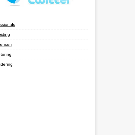
ssionals
eiding
ensen
tering
jdering