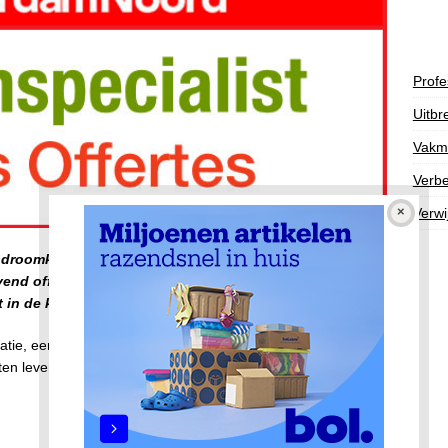
Profe
Uitbr
Vakm
Verbe
Verwi
 droomkeuken realiseert? Amsterdam-Noord biedt u de
vend offertes aan te vragen bij meerdere ervaren
ht in de kosten en mogelijkheden in uw regio.
atie, een luxe maatwerkkeuken of het vervangen van
ten leveren vakmanschap en een perfect resultaat.