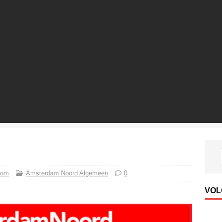
com
Amsterdam Noord Algemeen
0
VOL