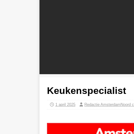
Keukenspecialist
1 april 2025
Redactie AmsterdamNoord 