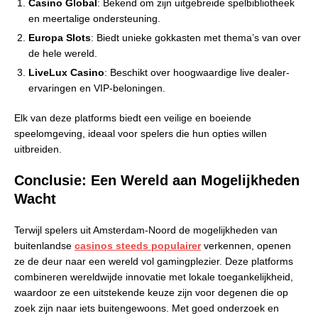
Casino Global
: Bekend om zijn uitgebreide spelbibliotheek
en meertalige ondersteuning.
Europa Slots
: Biedt unieke gokkasten met thema’s van over
de hele wereld.
LiveLux Casino
: Beschikt over hoogwaardige live dealer-
ervaringen en VIP-beloningen.
Elk van deze platforms biedt een veilige en boeiende
speelomgeving, ideaal voor spelers die hun opties willen
uitbreiden.
Conclusie: Een Wereld aan Mogelijkheden
Wacht
Terwijl spelers uit Amsterdam-Noord de mogelijkheden van
buitenlandse
casinos steeds populairer
verkennen, openen
ze de deur naar een wereld vol gamingplezier. Deze platforms
combineren wereldwijde innovatie met lokale toegankelijkheid,
waardoor ze een uitstekende keuze zijn voor degenen die op
zoek zijn naar iets buitengewoons. Met goed onderzoek en