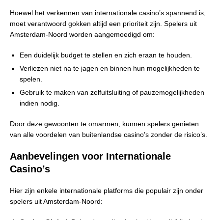
Hoewel het verkennen van internationale casino’s spannend is,
moet verantwoord gokken altijd een prioriteit zijn. Spelers uit
Amsterdam-Noord worden aangemoedigd om:
Een duidelijk budget te stellen en zich eraan te houden.
Verliezen niet na te jagen en binnen hun mogelijkheden te
spelen.
Gebruik te maken van zelfuitsluiting of pauzemogelijkheden
indien nodig.
Door deze gewoonten te omarmen, kunnen spelers genieten
van alle voordelen van buitenlandse casino’s zonder de risico’s.
Aanbevelingen voor Internationale
Casino’s
Hier zijn enkele internationale platforms die populair zijn onder
spelers uit Amsterdam-Noord: