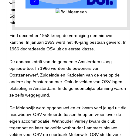
werd hem niet in dank afgenomen in Oostzaan. Hij was
minder technisch dan de Mosveld-baby’s. In het begin had
Schaft het moeilijk, maar dan wordt hij een veel scorende
midvoor, kopsterk en met een hard schot.
Eind december 1958 kreeg de vereniging een nieuwe
kantine. In januari 1959 werd het 40-jarig bestaan gevierd. In
1966 degradeerde OSV uit de eerste klasse.
De annexatiedrift van de gemeente Amsterdam sloeg
opnieuw toe. In 1966 werden de bewoners van
Oostzanerwerf, Zuideinde en Kadoelen van de ene op de
andere dag Amsterdammer. Ook de velden van OSV lagen
plotseling in Amsterdam. In de gemeentelijke planning waren
ze zelfs weggegumd.
De Molenwijk werd opgebouwd en er kwam veel jeugd uit die
nieuwbouw. OSV verkeerde tussen hoop en vrees over de
eigen accommodatie. Wethouder Verhey kwam de club
tegemoet en later beloofde wethouder Lammers nieuwe
velden voor OSV op sportpark Molenwijk. OSV stelde voor