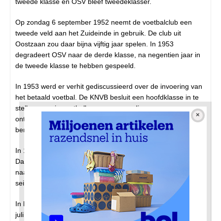
tweede klasse en OSV bleef tweedeklasser.
Op zondag 6 september 1952 neemt de voetbalclub een
tweede veld aan het Zuideinde in gebruik. De club uit
Oostzaan zou daar bijna vijftig jaar spelen. In 1953
degradeert OSV naar de derde klasse, na negentien jaar in
de tweede klasse te hebben gespeeld.
In 1953 werd er verhit gediscussieerd over de invoering van
het betaald voetbal. De KNVB besluit een hoofdklasse in te
stellen, waarin voetballers een vergoeding mogen
ontvangen. OSV doet uiteindelijk niet mee aan het
beroepsvoetbal.
In 1955 eindigt OSV op de derde plaatst in de derde klasse.
Dat bleek genoeg, na de instelling van de hoofdklasse, om
naar de tweede klasse te promoveren. In het volgende
seizoen promoveerde OSV zelfs naar de eerste klasse.
In het eerste elftal deed mee
Wout Schaft
(geboren op 13
juli 1936). In 1958 stapte hij over naar de Volewijckers en dat