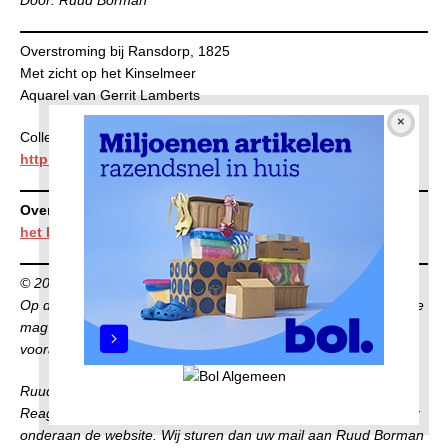
Overstroming bij Ransdorp, 1825
Met zicht op het Kinselmeer
Aquarel van Gerrit Lamberts
Collectie
Rijksmuseum
http://hdl.handle.net/10934/RM0001.COLLECT.230845
Overzicht alle afleveringen
Museale objecten van boven
het IJ
© 2022 Ruud Borman
Op deze publicatie berust auteursrecht. Niets uit deze publicatie
mag op enigerlei wijze worden gepubliceerd zonder
voorafgaande toestemming van Ruud Borman.
Ruud maakt de series geheel op eigen titel.
Reageren? U kunt contact met de redactie opnemen via de link
onderaan de website. Wij sturen dan uw mail aan Ruud Borman