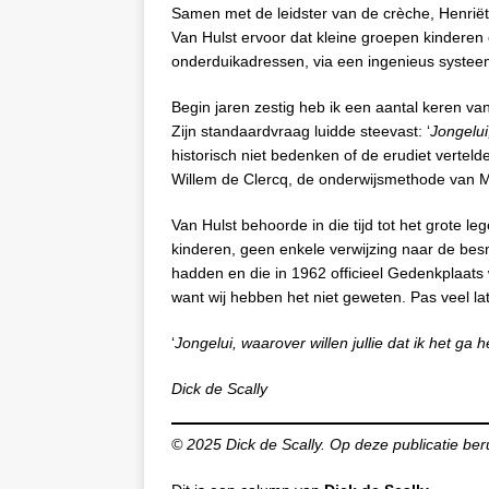
Samen met de leidster van de crèche, Henrië
Van Hulst ervoor dat kleine groepen kinderen
onderduikadressen, via een ingenieus syste
Begin jaren zestig heb ik een aantal keren van
Zijn standaardvraag luidde steevast: ‘
Jongelui
historisch niet bedenken of de erudiet vertel
Willem de Clercq, de onderwijsmethode van Mo
Van Hulst behoorde in die tijd tot het grote 
kinderen, geen enkele verwijzing naar de bes
hadden en die in 1962 officieel Gedenkplaats w
want wij hebben het niet geweten. Pas veel lat
‘
Jongelui, waarover willen jullie dat ik het ga
Dick de Scally
© 2025 Dick de Scally. Op deze publicatie ber