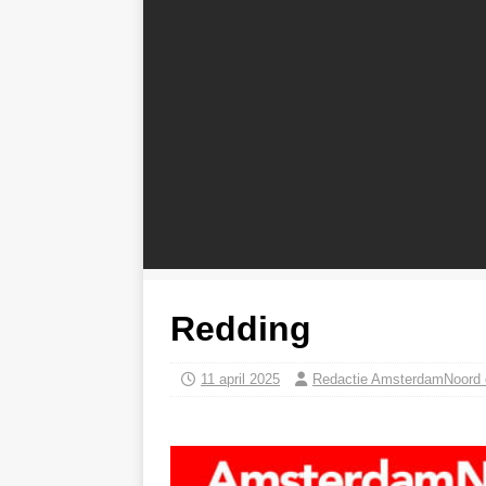
Redding
11 april 2025
Redactie AmsterdamNoord