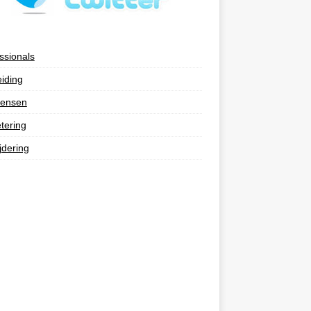
ssionals
eiding
ensen
tering
jdering