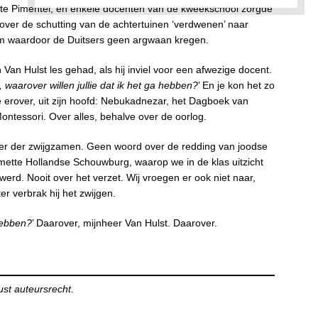
tte Pimentel, en enkele docenten van de kweekschool zorgde
 over de schutting van de achtertuinen ‘verdwenen’ naar
em waardoor de Duitsers geen argwaan kregen.
 Van Hulst les gehad, als hij inviel voor een afwezige docent.
, waarover willen jullie dat ik het ga hebben?
’ En je kon het zo
de erover, uit zijn hoofd: Nebukadnezar, het Dagboek van
ntessori. Over alles, behalve over de oorlog.
leger der zwijgzamen. Geen woord over de redding van joodse
mette Hollandse Schouwburg, waarop we in de klas uitzicht
erd. Nooit over het verzet. Wij vroegen er ook niet naar,
er verbrak hij het zwijgen.
 hebben?
’ Daarover, mijnheer Van Hulst. Daarover.
ust auteursrecht.