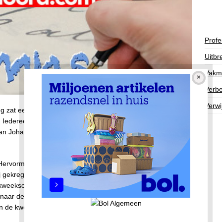
Profe
Uitbr
Vakm
Verbe
Verwi
g zat een joodse onderduiker die daardoor de oorlog heeft
. Iedereen was op de hoogte en iedereen hield zijn mond. Ik
an Johan van Hulst, die op 22 maart 2018 is overleden. Van
e Hervormde Kweekschool aan de Plantage Middenlaan in
 gekregen als redder van zo’n 600 joodse kinderen uit de
weekschool. In dat voormalige theater zaten joodse
 naar de vernietiging. Hun jonge kinderen werden aan de
an de kweekschool grensde.