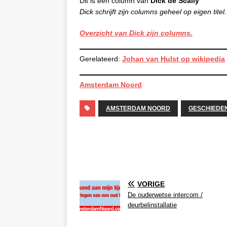
Dit is een column van
Dick de Scally
Dick schrijft zijn columns geheel op eigen titel.
Overzicht van Dick zijn columns.
Gerelateerd:
Johan van Hulst op wikipedia
Amsterdam Noord
AMSTERDAM NOORD
GESCHIEDEN
VORIGE
De ouderwetse intercom /
deurbelinstallatie