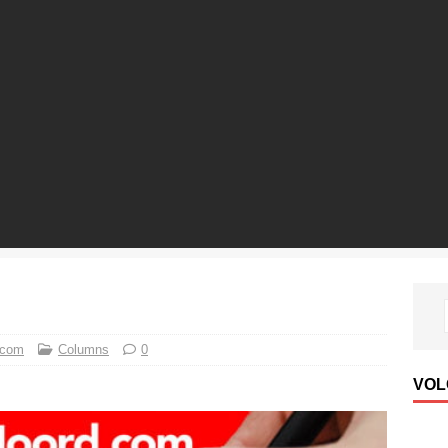
 com
Columns
0
VOL