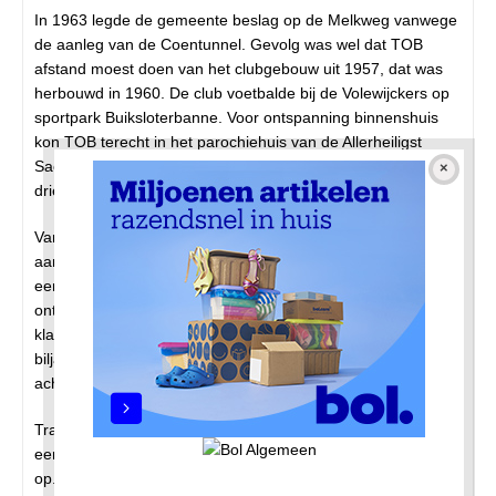
In 1963 legde de gemeente beslag op de Melkweg vanwege
de aanleg van de Coentunnel. Gevolg was wel dat TOB
afstand moest doen van het clubgebouw uit 1957, dat was
herbouwd in 1960. De club voetbalde bij de Volewijckers op
sportpark Buiksloterbanne. Voor ontspanning binnenshuis
kon TOB terecht in het parochiehuis van de Allerheiligst
Sacramentskerk aan de Kometensingel. De voetbalclub kon
drie jaar later weer terugkeren op het complex.
Van 1963 tot 1965 eiste de bouwcommissie bij TOB alle
aandacht op. Bij de terugkeer naar de Melkweg moest er
een nieuw clubgebouw verschijnen. De voetbalvereniging
ontplooide allerlei activiteiten: inzameling oud papier,
klaverjastoernooien, een grote loterij, de voetbalpool,
biljartwedstrijden en jaarlijkse wandeltochten,
achtereenvolgens naar Utrecht, Alkmaar en Bakkum.
Trainer Aantjes nam na elf seizoenen afscheid van het
eerste elftal. Na hem volgden de trainers elkaar in rap tempo
op. Vanaf het seizoen 1965-1966 begon TOB met een