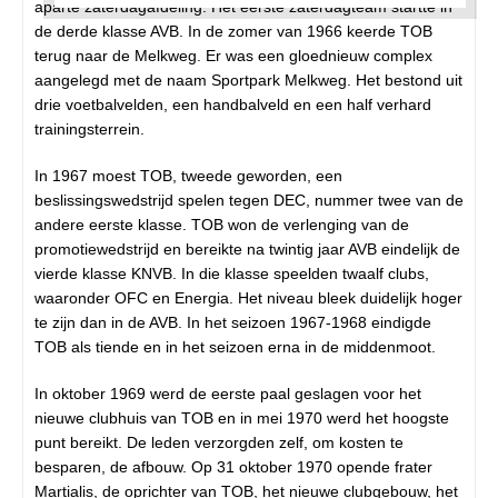
aparte zaterdagafdeling. Het eerste zaterdagteam startte in
de derde klasse AVB. In de zomer van 1966 keerde TOB
terug naar de Melkweg. Er was een gloednieuw complex
aangelegd met de naam Sportpark Melkweg. Het bestond uit
drie voetbalvelden, een handbalveld en een half verhard
trainingsterrein.
In 1967 moest TOB, tweede geworden, een
beslissingswedstrijd spelen tegen DEC, nummer twee van de
andere eerste klasse. TOB won de verlenging van de
promotiewedstrijd en bereikte na twintig jaar AVB eindelijk de
vierde klasse KNVB. In die klasse speelden twaalf clubs,
waaronder OFC en Energia. Het niveau bleek duidelijk hoger
te zijn dan in de AVB. In het seizoen 1967-1968 eindigde
TOB als tiende en in het seizoen erna in de middenmoot.
In oktober 1969 werd de eerste paal geslagen voor het
nieuwe clubhuis van TOB en in mei 1970 werd het hoogste
punt bereikt. De leden verzorgden zelf, om kosten te
besparen, de afbouw. Op 31 oktober 1970 opende frater
Martialis, de oprichter van TOB, het nieuwe clubgebouw, het