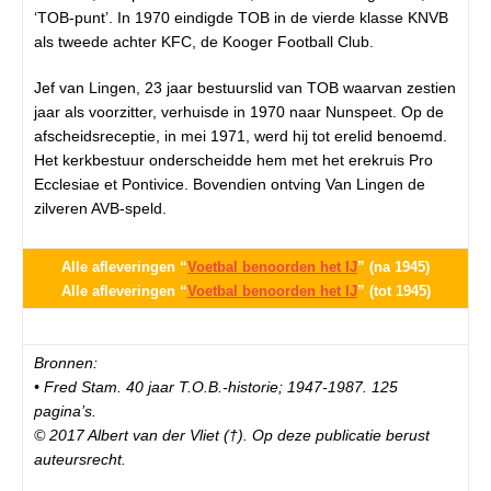
‘TOB-punt’. In 1970 eindigde TOB in de vierde klasse KNVB
als tweede achter KFC, de Kooger Football Club.
Jef van Lingen, 23 jaar bestuurslid van TOB waarvan zestien
jaar als voorzitter, verhuisde in 1970 naar Nunspeet. Op de
afscheidsreceptie, in mei 1971, werd hij tot erelid benoemd.
Het kerkbestuur onderscheidde hem met het erekruis Pro
Ecclesiae et Pontivice. Bovendien ontving Van Lingen de
zilveren AVB-speld.
Alle afleveringen “
Voetbal benoorden het IJ
” (na 1945)
Alle afleveringen “
Voetbal benoorden het IJ
” (tot 1945)
Bronnen:
• Fred Stam. 40 jaar T.O.B.-historie; 1947-1987. 125
pagina’s.
© 2017 Albert van der Vliet (†). Op deze publicatie berust
auteursrecht.