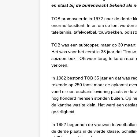
en staat bij de buitenwacht bekend als n
TOB promoveerde in 1972 naar de derde kla
enorme feesttent. In en om de tent werden spo
tafeltennis, tafelvoetbal, touwtrekken, polss
TOB was een subtopper, maar op 30 maart 
Het was voor het eerst in 33 jaar dat ‘Trou
seizoen leek TOB weer terug te keren naar 
verloren.
In 1982 bestond TOB 35 jaar en dat was re
rekende op 250 fans, maar de opkomst overt
vond er een eucharistieviering plaats in de
nog honderd mensen stonden buiten. Op het
de kantine was te klein. Het werd een gesla
gezelligheid.
In 1982 begonnen de vrouwen te voetballen
de derde plaats in de vierde klasse. Sche