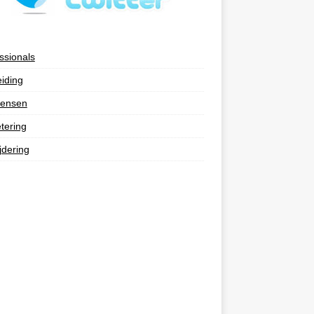
ssionals
eiding
ensen
tering
jdering