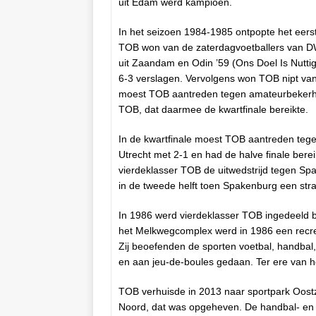
uit Edam werd kampioen.
In het seizoen 1984-1985 ontpopte het eerste
TOB won van de zaterdagvoetballers van D
uit Zaandam en Odin ’59 (Ons Doel Is Nutti
6-3 verslagen. Vervolgens won TOB nipt va
moest TOB aantreden tegen amateurbekerho
TOB, dat daarmee de kwartfinale bereikte.
In de kwartfinale moest TOB aantreden teg
Utrecht met 2-1 en had de halve finale bere
vierdeklasser TOB de uitwedstrijd tegen S
in de tweede helft toen Spakenburg een str
In 1986 werd vierdeklasser TOB ingedeeld bi
het Melkwegcomplex werd in 1986 een recre
Zij beoefenden de sporten voetbal, handbal, 
en aan jeu-de-boules gedaan. Ter ere van h
TOB verhuisde in 2013 naar sportpark Oost
Noord, dat was opgeheven. De handbal- en t