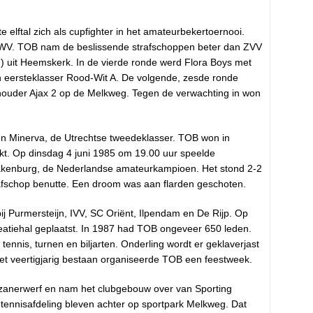
 elftal zich als cupfighter in het amateurbekertoernooi.
WV. TOB nam de beslissende strafschoppen beter dan ZVV
g) uit Heemskerk. In de vierde ronde werd Flora Boys met
n eersteklasser Rood-Wit A. De volgende, zesde ronde
uder Ajax 2 op de Melkweg. Tegen de verwachting in won
en Minerva, de Utrechtse tweedeklasser. TOB won in
ikt. Op dinsdag 4 juni 1985 om 19.00 uur speelde
pakenburg, de Nederlandse amateurkampioen. Het stond 2-2
afschop benutte. Een droom was aan flarden geschoten.
j Purmersteijn, IVV, SC Oriënt, Ilpendam en De Rijp. Op
atiehal geplaatst. In 1987 had TOB ongeveer 650 leden.
tennis, turnen en biljarten. Onderling wordt er geklaverjast
et veertigjarig bestaan organiseerde TOB een feestweek.
zanerwerf en nam het clubgebouw over van Sporting
ennisafdeling bleven achter op sportpark Melkweg. Dat