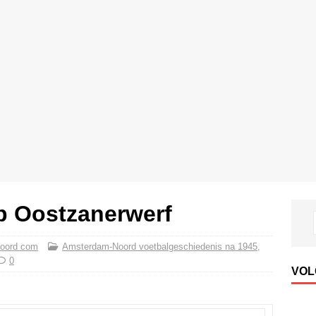
op Oostzanerwerf
oord com
Amsterdam-Noord voetbalgeschiedenis na 1945
,
0
VOL