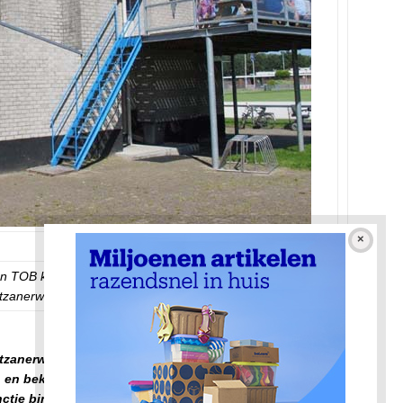
n TOB kon het fraaie clubgebouw het jaar daarna, na een
tzanerwerf.
tzanerwerf, naast OSV. De leden van ’Trouw Ons
en en bekenden, net als vroeger. De oud-spelers van het
nctie binnen de club. TOB is een gezonde vereniging