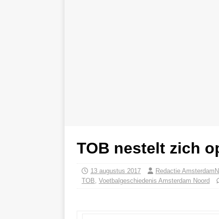
TOB nestelt zich 
13 augustus 2017
Redactie AmsterdamN
TOB
,
Voetbalgeschiedenis Amsterdam Noord