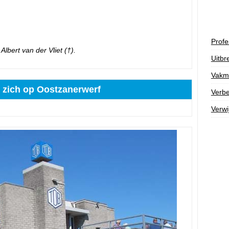
Profe
Albert van der Vliet (†).
Uitbr
Vakm
 zich op Oostzanerwerf
Verbe
Verwi