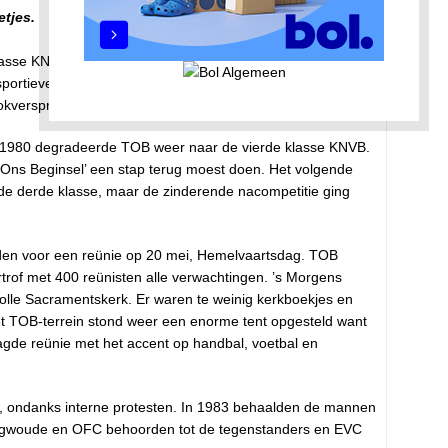
etjes.
sse KNVB en het 25-jarig jubileum werd gevierd in een
rtieve activiteiten ontplooid: biljarten, klaverjassen,
tokverspringen, roeien, vissen, fietsen en een quiz.
1980 degradeerde TOB weer naar de vierde klasse KNVB.
w Ons Beginsel’ een stap terug moest doen. Het volgende
de derde klasse, maar de zinderende nacompetitie ging
den voor een reünie op 20 mei, Hemelvaartsdag. TOB
rof met 400 reünisten alle verwachtingen. ’s Morgens
 volle Sacramentskerk. Er waren te weinig kerkboekjes en
 TOB-terrein stond weer een enorme tent opgesteld want
agde reünie met het accent op handbal, voetbal en
, ondanks interne protesten. In 1983 behaalden de mannen
llingwoude en OFC behoorden tot de tegenstanders en EVC