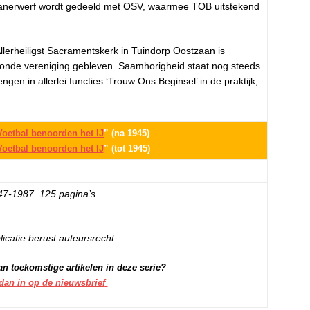
zanerwerf wordt gedeeld met OSV, waarmee TOB uitstekend
Allerheiligst Sacramentskerk in Tuindorp Oostzaan is
onde vereniging gebleven. Saamhorigheid staat nog steeds
ngen in allerlei functies ‘Trouw Ons Beginsel’ in de praktijk,
Voetbal benoorden het IJ
” (na 1945)
Voetbal benoorden het IJ
” (tot 1945)
947-1987. 125 pagina’s.
licatie berust auteursrecht.
an toekomstige artikelen in deze serie?
 dan in op de nieuwsbrief