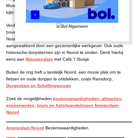
Museum, het Muziekgebouw aan het IJ en het REM eiland. U
kijkt uw ogen uit tijdens een Cruise langs de oevers van het IJ.
Verder Noord in zijn de tuindorpen een architectonisch feest,
bouwvormen die op moment van bouwen nieuw waren voor
Noord. Kleine hechte communities ontstonden hier, in sommige
aangewakkerd door een gezamenlijke werkgever. Ook oude
historische dorpskernen zijn in Noord te vinden. Denk hierbij
eens aan
Nieuwendam
met Café ’t Sluisje.
Buiten de ring treft u landelijk Noord, een mooie plek om te
fietsen en oude dorpjes te ontdekken, zoals Ransdorp,
Durgerdam en Schellingwoude
.
Zoek de mogelijkheden
bezienswaardigheden, attracties,
evenementen, tours en fiets/wandelingen Amsterdam-
Noord
Amsterdam Noord
Bezienswaardigheden