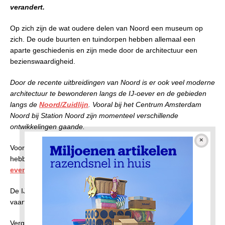
verandert.
Op zich zijn de wat oudere delen van Noord een museum op
zich. De oude buurten en tuindorpen hebben allemaal een
aparte geschiedenis en zijn mede door de architectuur een
bezienswaardigheid.
Door de recente uitbreidingen van Noord is er ook veel moderne
architectuur te bewonderen langs de IJ-oever en de gebieden
langs de
Noord/Zuidlijn
. Vooral bij het Centrum Amsterdam
Noord bij Station Noord zijn momenteel verschillende
ontwikkelingen gaande.
Voor de attracties en evenementen in Amsterdam-Noord
hebben wij een speciale pagina over
attracties en
evenementen
.
De IJ oever is vanaf het water goed te bekijken. Regelmatig
vaart er een Salonboot die u de spotlights kan laten zien.
Vergaap je aan moderne architectuur zoals het Eye Film