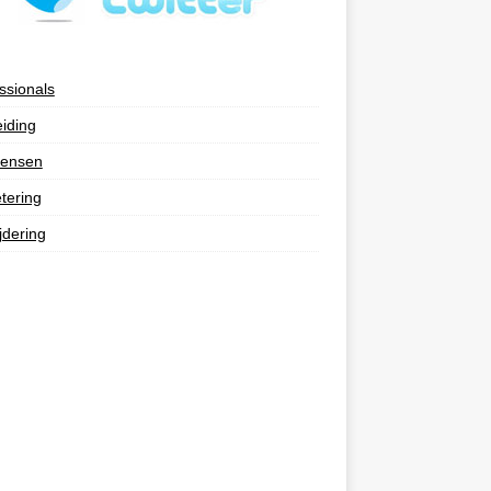
ssionals
eiding
ensen
tering
jdering