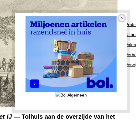
Profe
Uitbr
Vakm
Verbe
Verwi
t IJ
— Tolhuis aan de overzijde van het