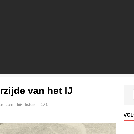
zijde van het IJ
ord com
Historie
0
VOL