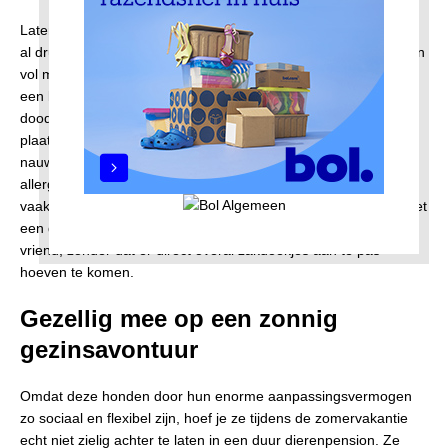
Laten we ook heel eerlijk en praktisch zijn: een gezin runnen is
al druk en rommelig genoeg. Niemand zit te wachten op banken
vol met hondenharen of dagelijkse stofzuigsessies om de boel
een beetje toonbaar te houden. Een groot voordeel van veel
doodles is hun bijzondere vachtstructuur. Omdat ze haren in
plaats van een typische hondenvacht hebben, verharen ze
nauwelijks tot niet. Hoewel geen enkele hond honderd procent
allergievrij is, reageren mensen met milde hondenallergieën
vaak wél heel goed op deze rassen. Je kunt je kinderen dus met
een gerust hart heerlijk laten knuffelen met hun harige beste
vriend, zonder dat er direct overal zakdoekjes aan te pas
hoeven te komen.
Gezellig mee op een zonnig
gezinsavontuur
Omdat deze honden door hun enorme aanpassingsvermogen
zo sociaal en flexibel zijn, hoef je ze tijdens de zomervakantie
echt niet zielig achter te laten in een duur dierenpension. Ze