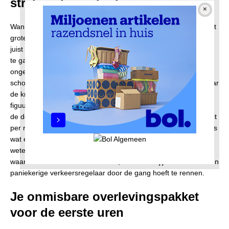
strak en logisch plan
Wanneer de sleuteloverdracht steeds dichterbij komt, begint het
grote inpakken. Probeer dit niet als een nare klus te zien, maar
juist als hét perfecte moment om heel kritisch door al je spullen
te gaan. Waarom zou je immers die zware dozen vol met
ongebruikte spullen van de zolder meeslepen naar je nieuwe,
schone huis? Breng wat je echt niet meer nodig hebt lekker naar
de kringloop; dat scheelt je op de verhuisdag letterlijk en
figuurlijk een hoop zware lasten. Zorg er vervolgens voor dat je
de dozen die wel meegaan, heel overzichtelijk en duidelijk labelt
per ruimte. Schrijf met een dikke stift aan de zijkant van de doos
wat erin zit en naar welke kamer hij precies moet. Hierdoor
weten je lieve vrienden of de professionele verhuizers direct
waar ze alles neer moeten zetten, zonder dat jij constant als een
paniekerige verkeersregelaar door de gang hoeft te rennen.
Je onmisbare overlevingspakket
voor de eerste uren