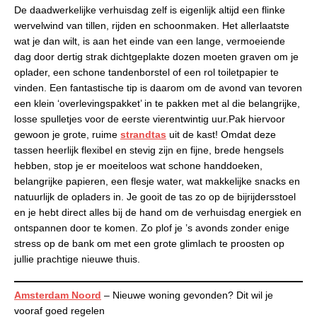
De daadwerkelijke verhuisdag zelf is eigenlijk altijd een flinke
wervelwind van tillen, rijden en schoonmaken. Het allerlaatste
wat je dan wilt, is aan het einde van een lange, vermoeiende
dag door dertig strak dichtgeplakte dozen moeten graven om je
oplader, een schone tandenborstel of een rol toiletpapier te
vinden. Een fantastische tip is daarom om de avond van tevoren
een klein ‘overlevingspakket’ in te pakken met al die belangrijke,
losse spulletjes voor de eerste vierentwintig uur.Pak hiervoor
gewoon je grote, ruime
strandtas
uit de kast! Omdat deze
tassen heerlijk flexibel en stevig zijn en fijne, brede hengsels
hebben, stop je er moeiteloos wat schone handdoeken,
belangrijke papieren, een flesje water, wat makkelijke snacks en
natuurlijk de opladers in. Je gooit de tas zo op de bijrijdersstoel
en je hebt direct alles bij de hand om de verhuisdag energiek en
ontspannen door te komen. Zo plof je ’s avonds zonder enige
stress op de bank om met een grote glimlach te proosten op
jullie prachtige nieuwe thuis.
Amsterdam Noord
– Nieuwe woning gevonden? Dit wil je
vooraf goed regelen