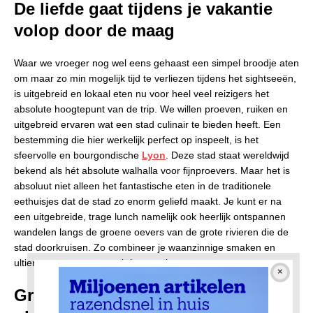
De liefde gaat tijdens je vakantie
volop door de maag
Waar we vroeger nog wel eens gehaast een simpel broodje aten
om maar zo min mogelijk tijd te verliezen tijdens het sightseeën,
is uitgebreid en lokaal eten nu voor heel veel reizigers het
absolute hoogtepunt van de trip. We willen proeven, ruiken en
uitgebreid ervaren wat een stad culinair te bieden heeft. Een
bestemming die hier werkelijk perfect op inspeelt, is het
sfeervolle en bourgondische
Lyon
. Deze stad staat wereldwijd
bekend als hét absolute walhalla voor fijnproevers. Maar het is
absoluut niet alleen het fantastische eten in de traditionele
eethuisjes dat de stad zo enorm geliefd maakt. Je kunt er na
een uitgebreide, trage lunch namelijk ook heerlijk ontspannen
wandelen langs de groene oevers van de grote rivieren die de
stad doorkruisen. Zo combineer je waanzinnige smaken en
ultieme rust op een prachtige manier.
Groen en verkoelend water in