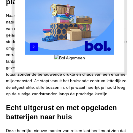
plaats van grijs beton
Naast de enorme focus op lekker en lokaal eten, speelt ook de
natuur een steeds grotere en belangrijkere rol bij het uitkiezen
van de juiste stad. We willen even helemaal ontsnappen aan de
gejaagdheid van ons dagelijkse leven en zoeken daarom naar
steden die naadloos overlopen in een adembenemende, groene
omgeving of die lekker verfrissend aan het water liggen. Het
verrassende en gemoedelijke
Kristiansand
is hier een
fantastisch voorbeeld van. Deze Noorse stad biedt je wel de
gezelligheid van knusse straatjes en hippe cafeetjes, maar dan
totaal zonder de benauwende drukte en chaos van een enorme
miljoenenstad. Je stapt vanuit het bruisende centrum letterlijk zo
de uitgestrekte, stille bossen in, of je waait heerlijk je hoofd leeg
op de rustige zandstranden langs de prachtige kustlijn.
Echt uitgerust en met opgeladen
batterijen naar huis
Deze heerlijke nieuwe manier van reizen laat heel mooi zien dat