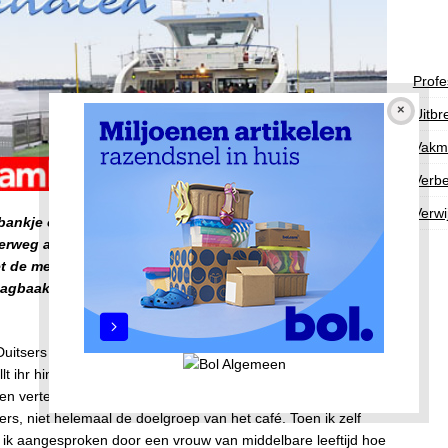
Profe
Uitbr
Vakm
Verbe
Verwi
 bankje op de steiger achter het Centraal, waar de
erweg aanmeren en vertrekken. Je hebt er mooi zicht op
iet de mensen hard fietsen en rennen om het pontje
vraagbaak voor toeristen die niet weten welk pontje ze naar
Duitsers stonden voor de plattegrond van de pontjes en
ihr hin?’ vroeg ik in mijn beste Duits. Ze moesten naar
en vertelde dat het pontje daar over tien minuten zou
s, niet helemaal de doelgroep van het café. Toen ik zelf
 ik aangesproken door een vrouw van middelbare leeftijd hoe