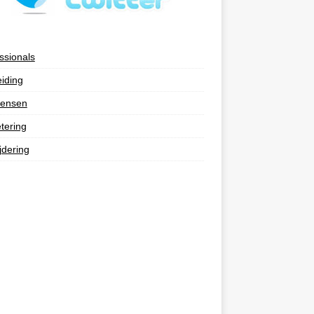
ssionals
eiding
ensen
tering
jdering