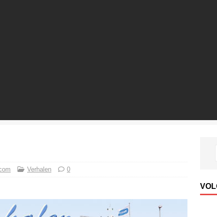
 com
Verhalen
0
VOL