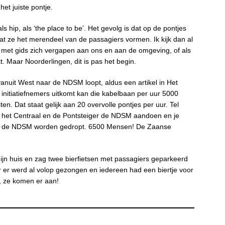
et juiste pontje.
 hip, als ‘the place to be’. Het gevolg is dat op de pontjes
dat ze het merendeel van de passagiers vormen. Ik kijk dan al
n met gids zich vergapen aan ons en aan de omgeving, of als
 Maar Noorderlingen, dit is pas het begin.
anuit West naar de NDSM loopt, aldus een artikel in Het
initiatiefnemers uitkomt kan die kabelbaan per uur 5000
en. Dat staat gelijk aan 20 overvolle pontjes per uur. Tel
naf het Centraal en de Pontsteiger de NDSM aandoen en je
bij de NDSM worden gedropt. 6500 Mensen! De Zaanse
jn huis en zag twee bierfietsen met passagiers geparkeerd
 er werd al volop gezongen en iedereen had een biertje voor
n, ze komen er aan!