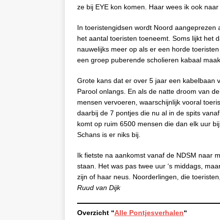
ze bij EYE kon komen. Haar wees ik ook naar h
In toeristengidsen wordt Noord aangeprezen als
het aantal toeristen toeneemt. Soms lijkt het 
nauwelijks meer op als er een horde toeriste
een groep puberende scholieren kabaal maakt.
Grote kans dat er over 5 jaar een kabelbaan v
Parool onlangs. En als de natte droom van de 
mensen vervoeren, waarschijnlijk vooral toerist
daarbij de 7 pontjes die nu al in de spits va
komt op ruim 6500 mensen die dan elk uur 
Schans is er niks bij.
Ik fietste na aankomst vanaf de NDSM naar mi
staan. Het was pas twee uur ‘s middags, maar
zijn of haar neus. Noorderlingen, die toeriste
Ruud van Dijk
Overzicht “
Alle Pontjesverhalen
“