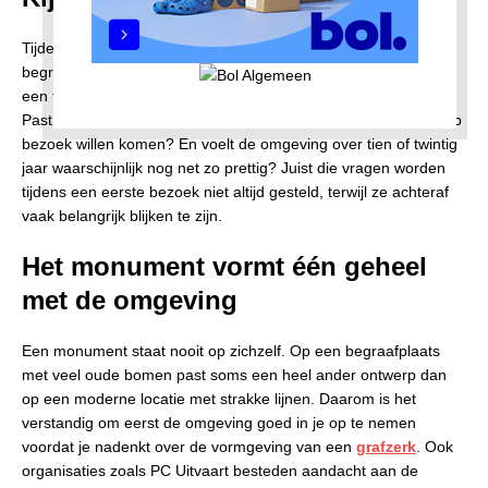
Tijdens een afscheid denk je vooral aan het heden, maar een
begraafplaats blijft vaak jarenlang onderdeel van het leven van
een familie. Daarom is het verstandig om ook vooruit te kijken.
Past de locatie nog steeds als kinderen of kleinkinderen later op
bezoek willen komen? En voelt de omgeving over tien of twintig
jaar waarschijnlijk nog net zo prettig? Juist die vragen worden
tijdens een eerste bezoek niet altijd gesteld, terwijl ze achteraf
vaak belangrijk blijken te zijn.
Het monument vormt één geheel
met de omgeving
Een monument staat nooit op zichzelf. Op een begraafplaats
met veel oude bomen past soms een heel ander ontwerp dan
op een moderne locatie met strakke lijnen. Daarom is het
verstandig om eerst de omgeving goed in je op te nemen
voordat je nadenkt over de vormgeving van een
grafzerk
. Ook
organisaties zoals PC Uitvaart besteden aandacht aan de