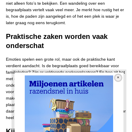
niet alleen foto’s te bekijken. Een wandeling over een
begraafplaats vertelt vaak veel meer. Je merkt hoe rustig het er
is, hoe de paden zijn aangelegd en of het een plek is waar je
later graag nog eens terugkomt.
Praktische zaken worden vaak
onderschat
Emoties spelen een grote rol, maar ook de praktische kant
verdient aandacht. Is de begraafplaats goed bereikbaar voor
familieleden? Zijn er voldoende parkeerplaatsen? En hoe zit het
met de openingstijden of de mogelijkheden voor toekomstig
onderhoud? Daarnaast heeft iedere gemeente eigen regels
voor monumenten. Wie later een
grafsteen kopen
wil, krijgt te
maken met voorschriften over afmetingen, materialen en
plaatsing. Den Hollandsche Gedenktekens begeleidt families
daarbij en is bekend met de richtlijnen van begraafplaatsen door
heel Nederland.
Kijk ook vooruit