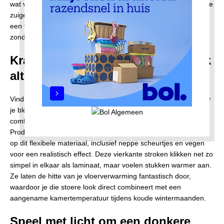
wat voorbereiding gewoon zelf uit. Zo’n dunne afwerking sluit de
zuigende poriën van het cement keihard af. Valt er onverwacht
een vol glas rode wijn om? Je dweilt de plas probleemloos weg
zonder dat er een blijvende rode vlek in de stenen trekt.
Krasvaste pvc-tegels als behaaglijk
alternatief
Vind je gegoten harslagen stiekem wat te koud of te hard onder
je blote voeten? Grote kunststof tegels bieden een enorm
comfortabele tussenweg voor liefhebbers van de fabriekssfeer.
Producenten printen tegenwoordig haarscherpe betonpatronen
op dit flexibele materiaal, inclusief neppe scheurtjes en vegen
voor een realistisch effect. Deze vierkante stroken klikken net zo
simpel in elkaar als laminaat, maar voelen stukken warmer aan.
Ze laten de hitte van je vloerverwarming fantastisch door,
waardoor je die stoere look direct combineert met een
aangename kamertemperatuur tijdens koude wintermaanden.
Speel met licht om een donkere