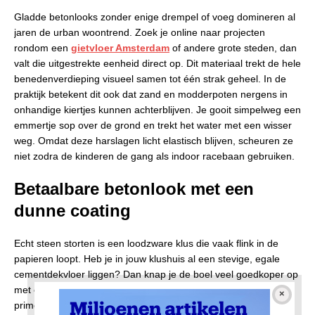
Gladde betonlooks zonder enige drempel of voeg domineren al
jaren de urban woontrend. Zoek je online naar projecten
rondom een
gietvloer Amsterdam
of andere grote steden, dan
valt die uitgestrekte eenheid direct op. Dit materiaal trekt de hele
benedenverdieping visueel samen tot één strak geheel. In de
praktijk betekent dit ook dat zand en modderpoten nergens in
onhandige kiertjes kunnen achterblijven. Je gooit simpelweg een
emmertje sop over de grond en trekt het water met een wisser
weg. Omdat deze harslagen licht elastisch blijven, scheuren ze
niet zodra de kinderen de gang als indoor racebaan gebruiken.
Betaalbare betonlook met een
dunne coating
Echt steen storten is een loodzware klus die vaak flink in de
papieren loopt. Heb je in jouw klushuis al een stevige, egale
cementdekvloer liggen? Dan knap je de boel veel goedkoper op
met een dekkende betonverf. Bestel je de rollers en blikken
primer bij Epoxywinkel.nl, dan smeer je die industriële laag met