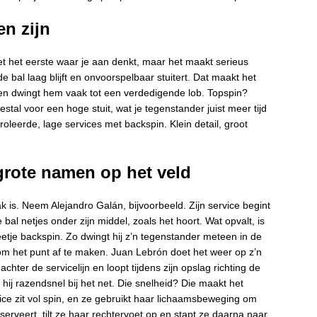
n zijn
et het eerste waar je aan denkt, maar het maakt serieus
de bal laag blijft en onvoorspelbaar stuitert. Dat maakt het
n en dwingt hem vaak tot een verdedigende lob. Topspin?
stal voor een hoge stuit, wat je tegenstander juist meer tijd
roleerde, lage services met backspin. Klein detail, groot
 grote namen op het veld
ak is. Neem Alejandro Galán, bijvoorbeeld. Zijn service begint
bal netjes onder zijn middel, zoals het hoort. Wat opvalt, is
eetje backspin. Zo dwingt hij z’n tegenstander meteen in de
ar om het punt af te maken. Juan Lebrón doet het weer op z’n
hter de servicelijn en loopt tijdens zijn opslag richting de
s hij razendsnel bij het net. Die snelheid? Die maakt het
ice zit vol spin, en ze gebruikt haar lichaamsbeweging om
 serveert, tilt ze haar rechtervoet op en stapt ze daarna naar