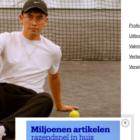
Profe
Uitbr
Vakm
Verbe
Verwi