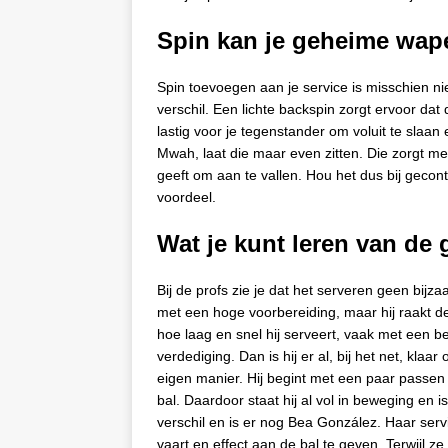
Spin kan je geheime wape
Spin toevoegen aan je service is misschien ni
verschil. Een lichte backspin zorgt ervoor dat 
lastig voor je tegenstander om voluit te slaa
Mwah, laat die maar even zitten. Die zorgt mee
geeft om aan te vallen. Hou het dus bij gecont
voordeel.
Wat je kunt leren van de
Bij de profs zie je dat het serveren geen bijza
met een hoge voorbereiding, maar hij raakt de 
hoe laag en snel hij serveert, vaak met een b
verdediging. Dan is hij er al, bij het net, kla
eigen manier. Hij begint met een paar passen ac
bal. Daardoor staat hij al vol in beweging en i
verschil en is er nog Bea González. Haar serv
vaart en effect aan de bal te geven. Terwijl ze