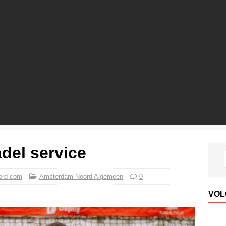
adel service
ord com
Amsterdam Noord Algemeen
0
VOL