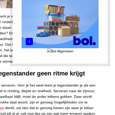
erk je al snel dat het serveren eigenlijk veel meer is dan
 een onderhandse service, maar de manier waarop je serveert
staan of juist de baas zijn op de baan. Wil je jouw
tten? Dan is het goed om te kijken waar z’n zwakke plekken
ckhand, dus daar kun je slim op inspelen. Mik bijvoorbeeld
r. Dat levert vaak slappe returns op, waardoor jij het initiatief
, het is niet zomaar een sport waar je even een balletje
uist die tactische keuzes maken het zo leuk. Of je nu net begint
 te winnen met een betere service.
tegenstander geen ritme krijgt
 serveren. Voor je het weet leest je tegenstander je als een
f in richting, diepte en snelheid. Serveren naar de zijmuur,
spelbaar blijft, moet de ander telkens gokken. Daar wordt
drukke stad woont, zijn er genoeg mogelijkheden om te
dam
denkt, zal zien dat er genoeg banen zijn waar je lekker
zzel pik je er ook nog tips op van wat meer ervaren spelers.