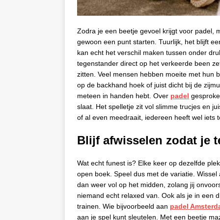
Zodra je een beetje gevoel krijgt voor padel, m
gewoon een punt starten. Tuurlijk, het blijft
kan echt het verschil maken tussen onder druk 
tegenstander direct op het verkeerde been ze
zitten. Veel mensen hebben moeite met hun ba
op de backhand hoek of juist dicht bij de zijmuu
meteen in handen hebt. Over
padel
gesproken
slaat. Het spelletje zit vol slimme trucjes en j
of al even meedraait, iedereen heeft wel iets
Blijf afwisselen zodat je 
Wat echt funest is? Elke keer op dezelfde plek
open boek. Speel dus met de variatie. Wissel a
dan weer vol op het midden, zolang jij onvoor
niemand echt relaxed van. Ook als je in een 
trainen. Wie bijvoorbeeld aan
padel Amster
aan je spel kunt sleutelen. Met een beetje ma