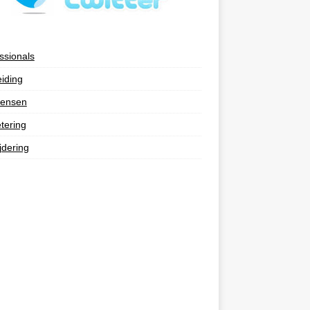
ssionals
eiding
ensen
tering
jdering