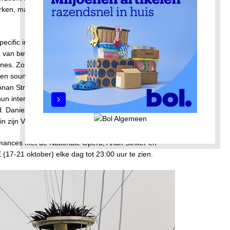
werken, maar ook in de programmering die in samenwerking
pecific installaties met licht en geluid te zien. Er wordt
 van beweging en projectie, door kunstenaars die zich in hun
ines. Zo toont Heleen Blanken een site-specific autonoom
 en soundscapes, geïnspireerd op haar werk als visueel
Anan Striker maakt diverse murals. Boris Acket en Nick
 interactieve installatie waarin de bezoeker
. Danielle Kwaaitaal maakt voor het eerst in 12 jaar een
n zijn Vibes & Margin serie.
mances met de Nationale Opera, Anan Striker en
 (17-21 oktober) elke dag tot 23:00 uur te zien.