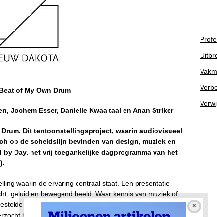
Profe
Uitbr
Vakm
Verbe
 Beat of My Own Drum
Verwi
en, Jochem Esser, Danielle Kwaaitaal en Anan Striker
Drum. Dit tentoonstellingsproject, waarin audiovisueel
zich op de scheidslijn bevinden van design, muziek en
l by Day, het vrij toegankelijke dagprogramma van het
).
ling waarin de ervaring centraal staat. Een presentatie
icht, geluid en bewegend beeld. Waar kennis van muziek of
gestelde werk te begrijpen. Waarin ‘hoogcultuur’ en
erzocht hoe nauw de verschillende disciplines met elkaar