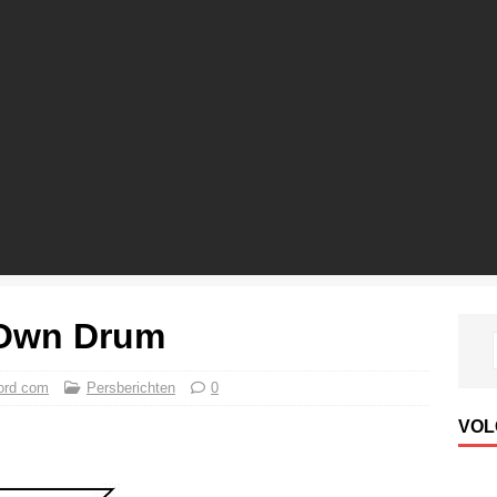
 Own Drum
ord com
Persberichten
0
VOL