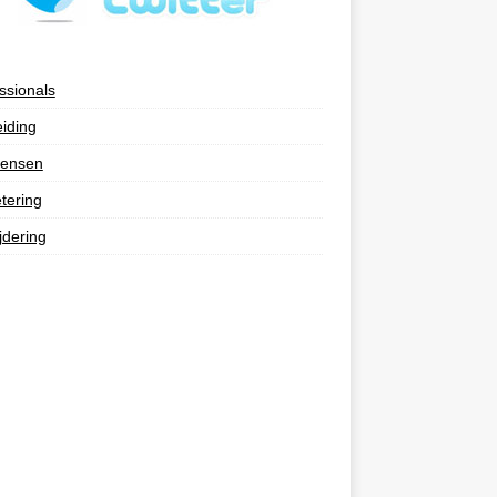
ssionals
eiding
ensen
tering
jdering