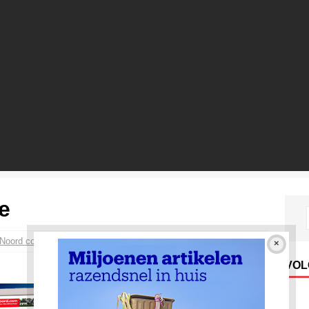
e
mNoord com
Persberichten
0
VOL