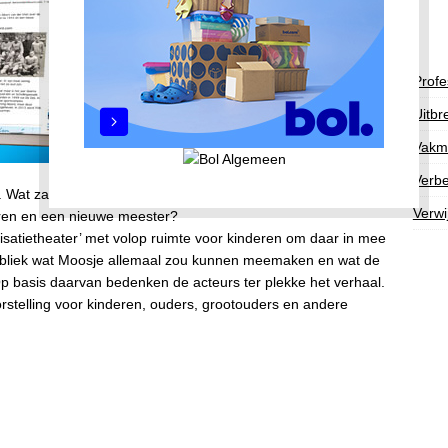
Profe
Uitbr
Vakm
Verbe
 Wat zal Moosje daar allemaal beleven, in een nieuwe klas,
Verwi
eren en een nieuwe meester?
satietheater’ met volop ruimte voor kinderen om daar in mee
publiek wat Moosje allemaal zou kunnen meemaken en wat de
Op basis daarvan bedenken de acteurs ter plekke het verhaal.
stelling voor kinderen, ouders, grootouders en andere