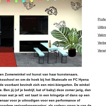
Profe
Uitbr
Vakm
Verbe
Verwi
en Zomerwinkel vol kunst van haar kunstenaars.
ksschool en om de hoek bij het Skatecafe en FC Hyena
de voorkant bevindt zich een mini-biergarten. De winkel
 Ben jij (of je bedrijf, kat of baby) deze zomer jarig, dan
ervan wat je wil: eet taart in een kringetje of dans op een
tenaar voor je uitnodigen voor een performance of
zondere verjaardagservaring: als cadeau vraag je van de