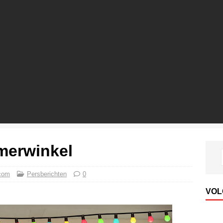
merwinkel
com
Persberichten
0
VOL