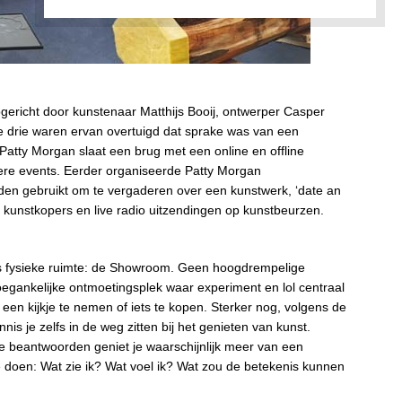
gericht door kunstenaar Matthijs Booij, ontwerper Casper
e drie waren ervan overtuigd dat sprake was van een
Patty Morgan slaat een brug met een online en offline
ere events. Eerder organiseerde Patty Morgan
den gebruikt om te vergaderen over een kunstwerk, ‘date an
t kunstkopers en live radio uitzendingen op kunstbeurzen.
’s fysieke ruimte: de Showroom. Geen hoogdrempelige
oegankelijke ontmoetingsplek waar experiment en lol centraal
en kijkje te nemen of iets te kopen. Sterker nog, volgens de
is je zelfs in de weg zitten bij het genieten van kunst.
te beantwoorden geniet je waarschijnlijk meer van een
e doen: Wat zie ik? Wat voel ik? Wat zou de betekenis kunnen