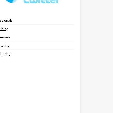
ssionals
eiding
ensen
tering
jdering