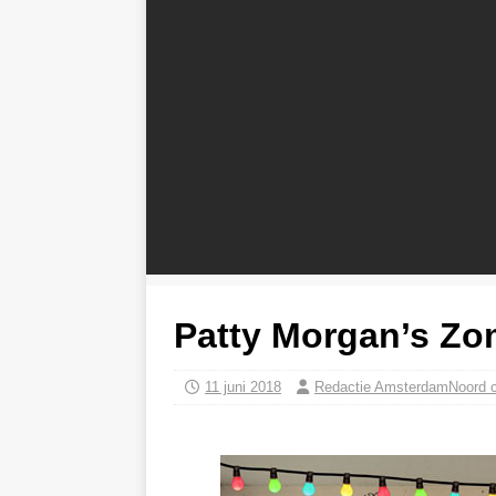
Patty Morgan’s Zo
11 juni 2018
Redactie AmsterdamNoord 