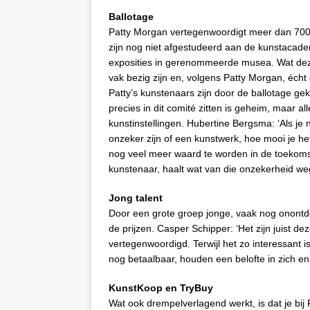
Ballotage
Patty Morgan vertegenwoordigt meer dan 700 
zijn nog niet afgestudeerd aan de kunstacade
exposities in gerenommeerde musea. Wat dez
vak bezig zijn en, volgens Patty Morgan, éch
Patty’s kunstenaars zijn door de ballotage g
precies in dit comité zitten is geheim, maar 
kunstinstellingen. Hubertine Bergsma: ‘Als j
onzeker zijn of een kunstwerk, hoe mooi je het 
nog veel meer waard te worden in de toekomst. 
kunstenaar, haalt wat van die onzekerheid we
Jong talent
Door een grote groep jonge, vaak nog onontd
de prijzen. Casper Schipper: ‘Het zijn juist d
vertegenwoordigd. Terwijl het zo interessant 
nog betaalbaar, houden een belofte in zich 
KunstKoop en TryBuy
Wat ook drempelverlagend werkt, is dat je bij