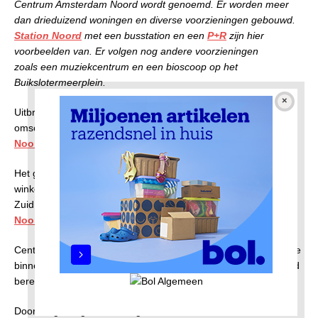
Centrum Amsterdam Noord wordt genoemd. Er worden meer
dan drieduizend woningen en diverse voorzieningen gebouwd.
Station Noord
met een busstation en een
P+R
zijn hier
voorbeelden van. Er volgen nog andere voorzieningen
zoals een muziekcentrum en een bioscoop op het
Buikslotermeerplein.
Uitbreidingen in het Centrum Amsterdam Noord staan
omschreven in onze pagina over
Nieuwbouw in Amsterdam-
Noord
.
Het gebied omvat het Buikslotermeerplein met het
winkelcentrum Boven ’t Y, Loenermark, Elzenhagen Noord en
Zuid en het stationsgebied van het Station Noord van de
Noord/Zuidlijn
.
Centrum Amsterdam Noord ligt zowel dicht bij de ring A10 en de
binnenstad. Door de gunstige ligging is dit deel van Noord goed
bereikbaar, zowel met de auto als met het openbaar vervoer.
Door de gunstige verbindingen van het Centrum Amsterdam