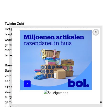
Twiske Zuid
Het plan Twiske Zuid bestaat uit totaal 157, grotendeels
laagbouw, nieuwbouw woningen. Na de bouw van de laatste
woningen worden in overleg met de bewoners speelplaatsen
gerealiseerd. De eerste nieuwbouw is in 2018 opgeleverd. De
start van de bouw van de 37 woningen op het westelijke
terreindeel (laatste fase) is momenteel in volle gang.
Banne Noord
Banne Noord bevindt zich in een fase voor onderhoud en
vernieuwing. De plannen voor de buurt zijn opgeschreven in
een projectnota. Na een inspraakperiode over de projectnota
zijn alle reacties in een Nota van Beantwoording verwerkt en
gaan naar de stadsdeelcommissie, dan naar het college van
burgemeester en wethouders (B&W) en daarna naar de
gemeenteraad. Verwachting is dat er in het najaar van 2021 een