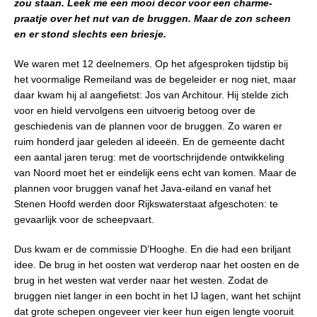
zou staan. Leek me een mooi decor voor een charme-
praatje over het nut van de bruggen. Maar de zon scheen
en er stond slechts een briesje.
We waren met 12 deelnemers. Op het afgesproken tijdstip bij
het voormalige Remeiland was de begeleider er nog niet, maar
daar kwam hij al aangefietst: Jos van Architour. Hij stelde zich
voor en hield vervolgens een uitvoerig betoog over de
geschiedenis van de plannen voor de bruggen. Zo waren er
ruim honderd jaar geleden al ideeën. En de gemeente dacht
een aantal jaren terug: met de voortschrijdende ontwikkeling
van Noord moet het er eindelijk eens echt van komen. Maar de
plannen voor bruggen vanaf het Java-eiland en vanaf het
Stenen Hoofd werden door Rijkswaterstaat afgeschoten: te
gevaarlijk voor de scheepvaart.
Dus kwam er de commissie D’Hooghe. En die had een briljant
idee. De brug in het oosten wat verderop naar het oosten en de
brug in het westen wat verder naar het westen. Zodat de
bruggen niet langer in een bocht in het IJ lagen, want het schijnt
dat grote schepen ongeveer vier keer hun eigen lengte vooruit