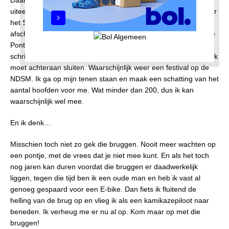
uiteenzetting over het wel en wee van dat gebouw. Daarna naar
het Stenen Hoofd. Dan heb ik het wel gezien en neem ik
afscheid van Jos en de groep. Ik besluit om het pontje vanaf de
Pontsteiger terug naar huis te nemen. Bij de aanlegsteiger
schrik ik, een enorme groep mensen staat er al te wachten en ik
moet achteraan sluiten. Waarschijnlijk weer een festival op de
NDSM. Ik ga op mijn tenen staan en maak een schatting van het
aantal hoofden voor me. Wat minder dan 200, dus ik kan
waarschijnlijk wel mee.
En ik denk…
Misschien toch niet zo gek die bruggen. Nooit meer wachten op
een pontje, met de vrees dat je niet mee kunt. En als het toch
nog jaren kan duren voordat die bruggen er daadwerkelijk
liggen, tegen die tijd ben ik een oude man en heb ik vast al
genoeg gespaard voor een E-bike. Dan fiets ik fluitend de
helling van de brug op en vlieg ik als een kamikazepiloot naar
beneden. Ik verheug me er nu al op. Kom maar op met die
bruggen!