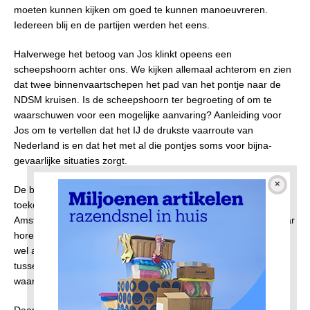
moeten kunnen kijken om goed te kunnen manoeuvreren.
Iedereen blij en de partijen werden het eens.
Halverwege het betoog van Jos klinkt opeens een
scheepshoorn achter ons. We kijken allemaal achterom en zien
dat twee binnenvaartschepen het pad van het pontje naar de
NDSM kruisen. Is de scheepshoorn ter begroeting of om te
waarschuwen voor een mogelijke aanvaring? Aanleiding voor
Jos om te vertellen dat het IJ de drukste vaarroute van
Nederland is en dat het met al die pontjes soms voor bijna-
gevaarlijke situaties zorgt.
De boodschap van Jos is vooral dat Amsterdam op haar
toekomst voorbereid moet zijn. Het aantal inwoners van
Amsterdam stijgt en vooral het aantal inwoners van Noord. Daar
horen goede verbindingen bij. De pontjes kunnen het nu nog
wel aan, maar in de toekomst niet meer. Maar, benadrukt Jos,
tussen plannen en de realisatie kunnen heel veel jaren zitten,
waarin ook nog eens van alles kan veranderen.
Daarna fietsen we naar de Pontsteiger voor een korte