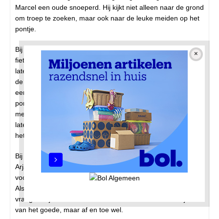
Marcel een oude snoeperd. Hij kijkt niet alleen naar de grond
om troep te zoeken, maar ook naar de leuke meiden op het
pontje.
Bij het Centraal aangekomen lopen we naar de
fietsenstalling. Op de steiger talloze sigarettenpeuken. Deze
laten ze liggen, die allemaal oprapen zou ondoenlijk zijn. In
de stalling, naast plastic en papier, ook lege bierblikjes en
een bierflesje. En een fietssleutel. Vervolgens nemen we het
pontje naar de Buiksloterweg. Arjan heeft een radio bij zich
met een USB-stick en geeft deze aan Leo. En zo klinkt even
later “Het regent harder dan ik hebben kan” van Blöf door
het gangpad. Leo zingt deels mee.
Bij de fietsenstalling aan de overkant ligt soortgelijke troep.
Arjan vertelt dat er vroeger heel wat patronen en ballonnen
voor lachgas lagen, maar dat is de laatste tijd afgenomen.
Als we weer teruglopen passeren we de oliebollenkraam. Ik
vraag of Arjan ze nooit trakteert. Elke week is een beetje veel
van het goede, maar af en toe wel.