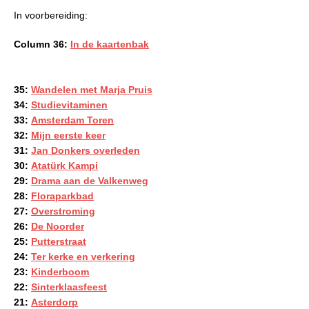
In voorbereiding:
Column 36:
In de kaartenbak
35:
Wandelen met Marja Pruis
34:
Studievitaminen
33:
Amsterdam Toren
32:
Mijn eerste keer
31:
Jan Donkers overleden
30:
Atatürk Kampi
29:
Drama aan de Valkenweg
28:
Floraparkbad
27:
Overstroming
26:
De Noorder
25:
Putterstraat
24:
Ter kerke en verkering
23:
Kinderboom
22:
Sinterklaasfeest
21:
Asterdorp