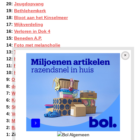
20:
Jeugdopvang
19:
Bethlehemkerk
18:
Bloot aan het Kinselmeer
17:
Wijkverdeling
16:
Verloren in Dok 4
15:
Beneden A.P.
14:
Foto met melancholie
13:
Touwtje van Terlouw
12:
Heelal van mijn jeugd Deel II
11:
Redding
een column over verzet.
10:
Heelal van mijn jeugd Deel I
9:
Onbekende band
8:
de brand
7:
Walvisvaart
6:
Kruis
5:
Stalling
4:
Verward
3:
Meester Dral
2:
Bakfiets
1: Zijn eerste column gaat over
Dammen