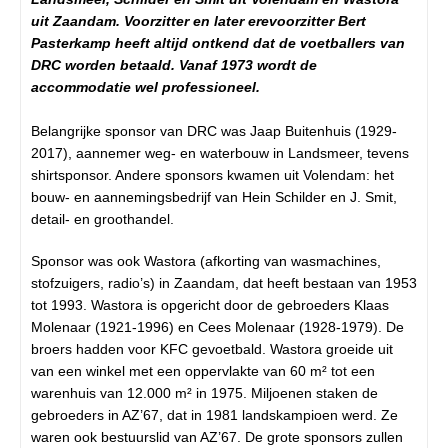
uit Zaandam. Voorzitter en later erevoorzitter Bert
Pasterkamp heeft altijd ontkend dat de voetballers van
DRC worden betaald. Vanaf 1973 wordt de
accommodatie wel professioneel.
Belangrijke sponsor van DRC was Jaap Buitenhuis (1929-
2017), aannemer weg- en waterbouw in Landsmeer, tevens
shirtsponsor. Andere sponsors kwamen uit Volendam: het
bouw- en aannemingsbedrijf van Hein Schilder en J. Smit,
detail- en groothandel.
Sponsor was ook Wastora (afkorting van wasmachines,
stofzuigers, radio’s) in Zaandam, dat heeft bestaan van 1953
tot 1993. Wastora is opgericht door de gebroeders Klaas
Molenaar (1921-1996) en Cees Molenaar (1928-1979). De
broers hadden voor KFC gevoetbald. Wastora groeide uit
van een winkel met een oppervlakte van 60 m² tot een
warenhuis van 12.000 m² in 1975. Miljoenen staken de
gebroeders in AZ’67, dat in 1981 landskampioen werd. Ze
waren ook bestuurslid van AZ’67. De grote sponsors zullen