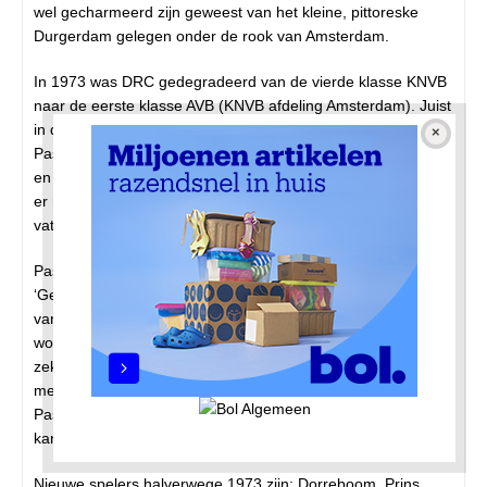
wel gecharmeerd zijn geweest van het kleine, pittoreske
Durgerdam gelegen onder de rook van Amsterdam.
In 1973 was DRC gedegradeerd van de vierde klasse KNVB
naar de eerste klasse AVB (KNVB afdeling Amsterdam). Juist
in dat jaar pakte DRC de zaken professioneel aan, legt Bert
Pasterkamp uit. De gemeente Amsterdam had twee velden
en een trainingsveld aangelegd. Een nieuw clubhuis moest
er nog komen. De kleedkamers waren voor uitbreiding
vatbaar.
Pasterkamp werd erevoorzitter van DRC. Pasterkamp:
‘Geruchten als zou DRC spelers betalen, wijs ik categorisch
van de hand. Als ik zou ontdekken dat er een speler zou
worden betaald, dan vroeg ik het 40-voudige. Want ik loop
zeker zoveel jaren mee en heb alles pro-deo gedaan. En
met mij vele andere bestuursleden.’ In 1977 ontving
Pasterkamp van wethouder Verhey een zilveren speld. Dat
kan duiden op een voorzitterschap van 25 jaar.
Nieuwe spelers halverwege 1973 zijn: Dorreboom, Prins,