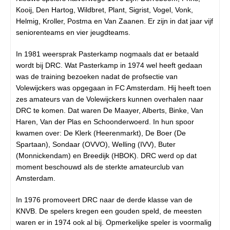
Kooij, Den Hartog, Wildbret, Plant, Sigrist, Vogel, Vonk,
Helmig, Kroller, Postma en Van Zaanen. Er zijn in dat jaar vijf
seniorenteams en vier jeugdteams.
In 1981 weersprak Pasterkamp nogmaals dat er betaald
wordt bij DRC. Wat Pasterkamp in 1974 wel heeft gedaan
was de training bezoeken nadat de profsectie van
Volewijckers was opgegaan in FC Amsterdam. Hij heeft toen
zes amateurs van de Volewijckers kunnen overhalen naar
DRC te komen. Dat waren De Maayer, Alberts, Binke, Van
Haren, Van der Plas en Schoonderwoerd. In hun spoor
kwamen over: De Klerk (Heerenmarkt), De Boer (De
Spartaan), Sondaar (OVVO), Welling (IVV), Buter
(Monnickendam) en Breedijk (HBOK). DRC werd op dat
moment beschouwd als de sterkte amateurclub van
Amsterdam.
In 1976 promoveert DRC naar de derde klasse van de
KNVB. De spelers kregen een gouden speld, de meesten
waren er in 1974 ook al bij. Opmerkelijke speler is voormalig