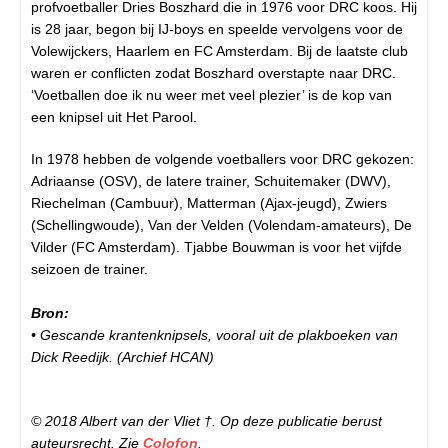
profvoetballer Dries Boszhard die in 1976 voor DRC koos. Hij
is 28 jaar, begon bij IJ-boys en speelde vervolgens voor de
Volewijckers, Haarlem en FC Amsterdam. Bij de laatste club
waren er conflicten zodat Boszhard overstapte naar DRC.
‘Voetballen doe ik nu weer met veel plezier’ is de kop van
een knipsel uit Het Parool.
In 1978 hebben de volgende voetballers voor DRC gekozen:
Adriaanse (OSV), de latere trainer, Schuitemaker (DWV),
Riechelman (Cambuur), Matterman (Ajax-jeugd), Zwiers
(Schellingwoude), Van der Velden (Volendam-amateurs), De
Vilder (FC Amsterdam). Tjabbe Bouwman is voor het vijfde
seizoen de trainer.
Bron:
• Gescande krantenknipsels, vooral uit de plakboeken van
Dick Reedijk. (Archief HCAN)
© 2018 Albert van der Vliet †. Op deze publicatie berust
auteursrecht. Zie
Colofon
.