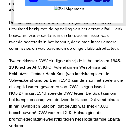
en propaganda, ontspanning, kas, terrein, honkbal, clubblad
en er was ook nog een keuzecommissie.
De keuzecommissie was in 1944 ingesteld en hield zich
uitsluitend bezig met de opstelling van het eerste elftal. Henk
Louwaard was secretaris in die keuzecommissie, was
tweede secretaris in het bestuur, deed mee in vier andere
commissies en was bovendien de enige clubbladredacteur.
Tweedeklasser DWV eindigde als vijfde in het seizoen 1945-
1946 achter AFC, KFC, Volendam en West-Frisia uit
Enkhuizen. Trainer Henk Smit (van landskampioen de
Volewijckers) ging op 1 juni 1948 aan de slag met spelers die
al jong lid waren geworden van DWV – eigen kweek.
NOp 27 maart 1949 speelde DWV tegen De Spartaan om
het kampioenschap van de tweede klasse. Dat vond plaats
in het Olympisch Stadion, dat gevuld was met 44.000
toeschouwers! DWV won met 2-0. Helaas ging de
promotiedegradatiewedstrijd tegen het Rotterdamse Sparta
verloren.