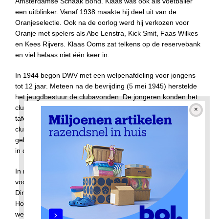
Amsterdamse Schaak Bond. Klaas was ook als voetballer
een uitblinker. Vanaf 1938 maakte hij deel uit van de
Oranjeselectie. Ook na de oorlog werd hij verkozen voor
Oranje met spelers als Abe Lenstra, Kick Smit, Faas Wilkes
en Kees Rijvers. Klaas Ooms zat telkens op de reservebank
en viel helaas niet één keer in.
In 1944 begon DWV met een welpenafdeling voor jongens
tot 12 jaar. Meteen na de bevrijding (5 mei 1945) herstelde
het jeugdbestuur de clubavonden. De jongeren konden het
clubgebouw bezoeken om te dammen, schaken en
tafeltennissen. Dat bracht weer leven in de brouwerij. In het
clubblad vroeg het jeugdbestuur aan oud-voetballers
gebruikte kicksen en shirts in te leveren. Schaarste was troef
in de jaren na de oorlog.
In mei 1946 bestond het bestuur alweer uit negen man:
voorzitter Tinus Hartzuiker, Gerrit van der Winkel, Cees Bom,
Dirk Millenaar, Henk Louwaard, Klaas Bloemendaal, Jacques
Houwerzijl, Dries de Boorder en mr. Jan Visser. Bezet
werden ook de commissies voor de elftallen, de jeugd, pers