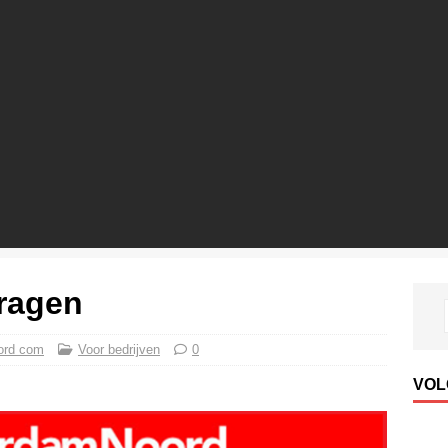
vragen
ord com
Voor bedrijven
0
VOL