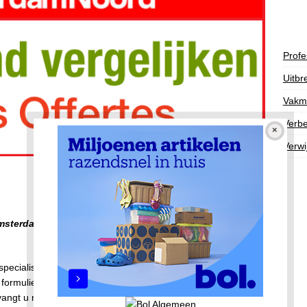
Profe
Uitbr
Vakm
Verbe
Verwi
 Amsterdam-Noord of een andere regio kan met onze
 specialist of professional in de regio Amsterdam-Noord die
t formulier in in en uw offerte aanvraag wordt automatisch
ngt u maximaal 6 offertes per email. Vergelijk simpel de