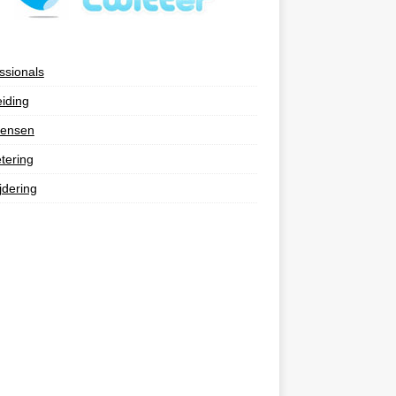
ssionals
eiding
ensen
tering
jdering