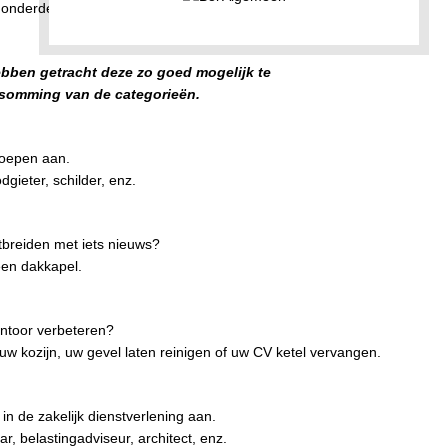
honderden euro’s door het aanvragen en vergelijken
 hebben getracht deze zo goed mogelijk te
psomming van de categorieën.
roepen aan.
gieter, schilder, enz.
itbreiden met iets nieuws?
een dakkapel.
kantoor verbeteren?
uw kozijn, uw gevel laten reinigen of uw CV ketel vervangen.
in de zakelijk dienstverlening aan.
r, belastingadviseur, architect, enz.