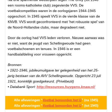
een rooms-katholieke club) zegevierde VVS. De
voetbalcompetities waren in de oorlogsjaren 1944-1945
opgeschort. In 1945 speelt VVS in de vierde klasse van de
KNVB. VVS wordt geconfronteerd met ‘het robuuste spel’ van
de Noord-Hollandse clubs, maar degradeert niet.
Door de oorlog had VVS leden verloren. Nieuwe aanwas was
er niet, want de jeugd van Schellingwoude had geen
voetbalschoenen en tenues. In 1946 is er een
handbalafdeling voor vrouwen opgericht.
Bronnen:
• 1921-1946, jubileumuitgave ter gelegenheid van het 25-
jarig bestaan van de AVV Schellingwoude. Opgericht 23 juli
1921, koninklijk goedgekeurd. (Privébezit)
• Databank Sport:
http://resources.huygens.knaw.nl/
Alle afleveringen “
Voetbal benoorden het IJ
” (na 1945)
Alle afleveringen “
Voetbal benoorden het IJ
” (tot 1945)