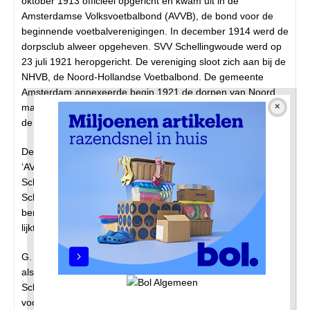
oktober 1913 officieel opgericht en kwam uit in de
Amsterdamse Volksvoetbalbond (AVVB), de bond voor de
beginnende voetbalverenigingen. In december 1914 werd de
dorpsclub alweer opgeheven. SVV Schellingwoude werd op
23 juli 1921 heropgericht. De vereniging sloot zich aan bij de
NHVB, de Noord-Hollandse Voetbalbond. De gemeente
Amsterdam annexeerde begin 1921 de dorpen van Noord,
maar Schellingwoude bleef spelen in de NHVB. In 1927 ging
de dorpsclub over naar de AVB.
De omslag van het jubileumboek 1946 vermeldt de naam
‘AVV Schellingwoude’. In het jubileumboek wordt
Schellingwoude vaker VVS genoemd: Voetbalvereniging
Schellingwoude, maar dat was waarschijnlijk geen officiële
benaming. In de Databank Sport komt VVS niet voor. VVS
lijkt eerder een handige afkorting te zijn voor de lange naam.
G. de Haan werkte vanaf 1930 op de Schellingwouderschool
als gymnastiekleraar. Hij werd al snel lid van AVV
Schellingwoude, vervolgens voorzitter. De Haan schreef een
voorwoord in het jubileumboek: ‘Vele gelukkig uren heb ik