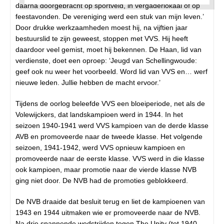
daarna doorgebracht op sportveld, in vergaderlokaal of op
feestavonden. De vereniging werd een stuk van mijn leven.’
Door drukke werkzaamheden moest hij, na vijftien jaar
bestuurslid te zijn geweest, stoppen met VVS. Hij heeft
daardoor veel gemist, moet hij bekennen. De Haan, lid van
verdienste, doet een oproep: ‘Jeugd van Schellingwoude:
geef ook nu weer het voorbeeld. Word lid van VVS en… werf
nieuwe leden. Jullie hebben de macht ervoor.’
Tijdens de oorlog beleefde VVS een bloeiperiode, net als de
Volewijckers, dat landskampioen werd in 1944. In het
seizoen 1940-1941 werd VVS kampioen van de derde klasse
AVB en promoveerde naar de tweede klasse. Het volgende
seizoen, 1941-1942, werd VVS opnieuw kampioen en
promoveerde naar de eerste klasse. VVS werd in die klasse
ook kampioen, maar promotie naar de vierde klasse NVB
ging niet door. De NVB had de promoties geblokkeerd.
De NVB draaide dat besluit terug en liet de kampioenen van
1943 en 1944 uitmaken wie er promoveerde naar de NVB.
Na drie spannende wedstrijden tegen The Unity (tot 1940