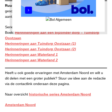
Ruud Borman
heeft diverse series op deze website
geschreven. Ruud is opgegroeid in Tuindorp Oostzaan. Een
aantal afleveringen zijn herinneringen.
Serie:
Herinneringen aan een bijzonder dorp
Boek:
Herinneringen aan een bijzonder dorp – Tuindorp
Oostzaan
Herinneringen aan Tuindorp Oostzaan (1)
Herinneringen aan Tuindorp Oostzaan (2)
Herinneringen aan Waterland 1
Herinneringen aan Waterland 2
Heeft u ook goede ervaringen met Amsterdam Noord en wilt u
dit delen met een groter publiek? Stuur uw idee aan de redactie
via de contactlink onderaan deze pagina.
Naar overzicht
historische series Amsterdam Noord
Amsterdam Noord