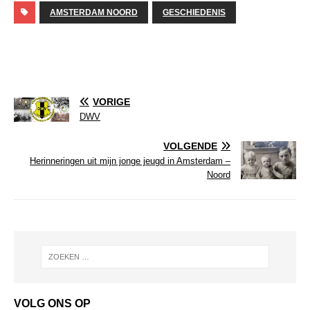
AMSTERDAM NOORD
GESCHIEDENIS
VORIGE
DWV
VOLGENDE
Herinneringen uit mijn jonge jeugd in Amsterdam –
Noord
VOLG ONS OP