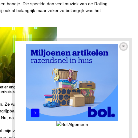
een bandje. Die speelde dan veel muziek van de Rolling
ij ook al belangrijk maar zeker zo belangrijk was het
et er ongeveer uit in 1965
uurthuis aan de Waddendijk
. Ze was slank en had donkerblonde krullen. Ze had guitige
grijpbaar en onpeilbaar. Ik wist niet wat ik aan haar had. Die
Nu, na al die jaren kwam ze opeens in mijn gedachten.
al mijn verhalen, mijn gedachten en gedichten in die tijd
en heb ik alsnog besloten het volgende vers te schrijven: