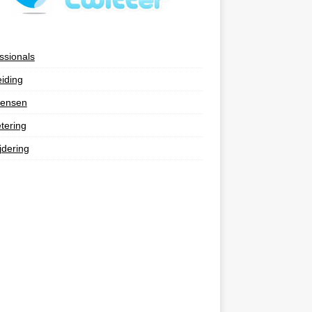
ssionals
eiding
ensen
tering
jdering