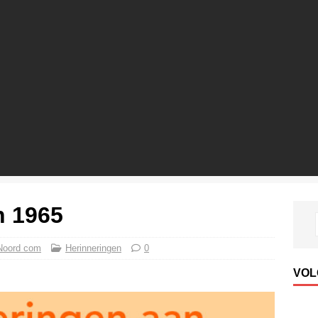
n 1965
Noord com
Herinneringen
0
VOL