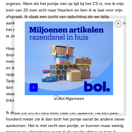
ergeren. Want als het pontje niet op tijd bij het CS is, mis ik mijn
trein van 20 over acht naar Haarlem en ben ik te laat voor mijn
afspraak. Ik slaak een zucht van opluchting als we tijdig
aankomen. Snel sjees ik op mijn vouwfiets naar de voorkant van
het station, dan gehannes om de roltrap te nemen en een plek
te vinden in de trein.
Haarlem is een stad die in de zonneschijn ontwaakt als ik er
doorheen fiets. Sommige terrassen zijn al open en ik zie er
mensen achter een kop koffie of thee. Vrachtwagens laden her
en der spullen uit. Van te voren had ik op google maps
opgezocht hoe ik moest rijden: via de binnenstad richting het
Spaarne en na het pontje aldaar linksaf, nog een keer links en
dan rechts. Ik zie na verloop van tijd een steiger in het water
staan, weliswaar zonder een pontje in de buurt, en sla daarna
linksaf. En rij verkeerd.
Ik draai me om en fiets weer naar het Spaarne. Na een paar
honderd meter zie ik dan toch het pontje vanaf de andere oever
aankomen. Het is met recht een
pontje
, er kunnen maar weinig
mensen op. Vervolgens neem ik de goede afslag en kom ik