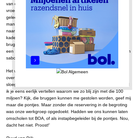
van de pontjes. Aan het einde was er zelfs een lolbroek die
vroeg: ‘Leuk die pontjes, maar waren er een paar weken
geleden niet een aantal uit de vaart genomen wegens een
mankement aan de motoren? En gingen de pontjes vanaf en
naar de Buiksloterweg juist enkele dagen niet, omdat de
kademuur gedeeltelijk was ingestort? Is dat geen teken dat
bruggen veel beter zijn?’ Ik probeerde me eruit te redden met
een kwinkslag: ‘Volgens mij waren die incidenten het gevolg van
sabotage van Bas met z’n groep.’ Vond men niet leuk.
Het werd toch nog gezellig op de receptie. De hapjes waren
overheerlijk en de champagne vloeide rijkelijk. Aan het einde
sloeg een ambtenaar een arm om mijn schouder en vroeg: ‘Zal
ik je eens eerlijk vertellen waarom we zo blij zijn met die 100
miljoen? Kijk, die bruggen kunnen me gestolen worden, geef mij
maar die pontjes. Maar zonder die reservering in de begroting
was onze werkgroep opgedoekt. Hadden we ons kunnen laten
omscholen tot BOA, of als instapbegeleider bij de pontjes. Nou,
dacht het niet. Proost!’
Ruud van Dijk