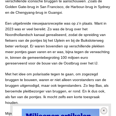
verschillende iconische bruggen te aanschouwen. Zoals de
Golden Gate-brug in San Francisco, de Harbour-brug in Sydney
en de Chengyang-brug in Guangxi.
Een uitgebreide nieuwjaarsreceptie was op z’n plaats. Want in
2023 was er veel bereikt. Zo was de brug over het
Noordhollandsch kanaal gerealiseerd, zodat de spreiding van
fietsers van de pontjes bij het IJplein en bij de Buiksloterweg
beter verloopt. Er waren bovendien op verschillende plekken
meer pontjes gaan varen en er was, bijna tegen de verwachting
in, binnen de gemeentebegroting 100 miljoen euro
gereserveerd voor de bouw van de Oostbrug over het IJ.
Met het idee om polarisatie tegen te gaan, om zogezegd
bruggen te bouwen, waren er niet alleen voorstanders van de
bruggen uitgenodigd, maar ook tegenstanders. Zo liep Bas, als
beroemde pleitbezorger van bruggen, er rond. En ik dus ook,
als fan van de pontjes. Ik mocht zelfs een korte toespraak
houden.
Mijn publiek reageerde lauw op mijn verhaal over de charme