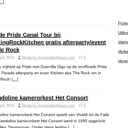
…]
Profe
Uitbr
de Pride Canal Tour bij
lingRockKitchen gratis afterparty/event
Vakm
de Rock
Verbe
juli 2019
Redactie AmsterdamNoord com
0
Verwi
je vrijheid op Pride met Guerrilla Gigs op de onofficiele Pride
 Parade afterparty en tover Kitchen aka The Rock om in
 Rock!
[…]
doline kamerorkest Het Consort
juli 2019
Redactie AmsterdamNoord com
0
line kamerorkest Het Consort speelt van Vivaldi tot de Falla
andoline kamerorkest Het Consort werd in 1990 opgericht
Alex Timmerman. Onder diens leiding
[…]