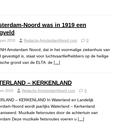
terdam-Noord was in 1919 een
egveld
juni 2019
Redactie AmsterdamNoord com
0
 NH Amsterdam Noord, dat in het voormalige ziekenhuis van
 gevestigd is, staat voor luchtvaartliefhebbers op de heilige
rische grond van de ELTA: de
[…]
TERLAND – KERKENLAND
uni 2019
Redactie AmsterdamNoord com
0
RLAND – KERKENLAND In Waterland en Landelijk
rdam-Noord wordt jaarlijks Waterland – Kerkenland
aniseerd. Muzikale fietsroutes door de achtertuin van
rdam Deze muzikale fietsroutes voeren u
[…]