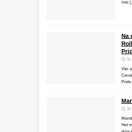
met
[
Na 
Rol
Pri
31 
Vier 
Canal
Pride
Man
30 
Mando
Het m
door 