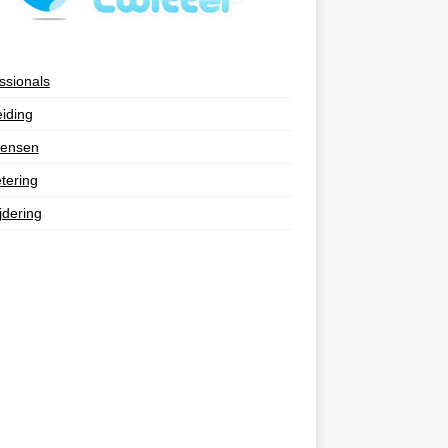
ssionals
eiding
ensen
tering
jdering