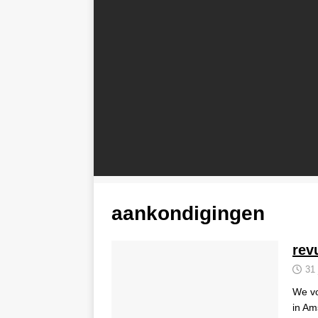
aankondigingen
rev
31 
We vo
in Am