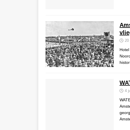
Ams
vli
20 
Hotel
Noord
histo
WA
4 j
WATE
Amste
georg
Amste