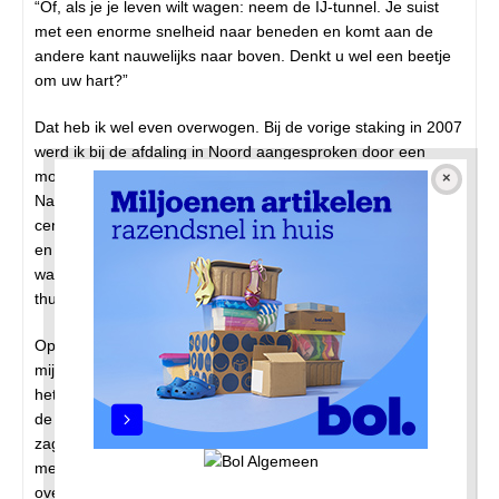
“Of, als je je leven wilt wagen: neem de IJ-tunnel. Je suist
met een enorme snelheid naar beneden en komt aan de
andere kant nauwelijks naar boven. Denkt u wel een beetje
om uw hart?”
Dat heb ik wel even overwogen. Bij de vorige staking in 2007
werd ik bij de afdaling in Noord aangesproken door een
mooie dame te voet. Of ze soms bij me achterop mocht.
Natuurlijk. Ging helemaal goed, tot de beklimming bij het
centrum. Daar was het ploeteren. Ik wilde stoer overkomen
en vroeg haar niet om af te stappen en me te duwen. Ze
was onder de indruk en bood me vervolgens aan om bij haar
thuis wat te drinken. En, zoals dat soms gaat…
Op de steiger nam ik een resoluut besluit. Ik kleedde me tot
mijn onderbroek uit en sprong in het water. Dat viel tegen,
het IJ was nog hartstikke koud. Maar ik redde het wel naar
de overkant. Onderweg wel geschrokken schippers die mij
zagen zwemmen. Eentje wilde zelfs een reddingsboei naar
me toe gooien. Maar ik riep dat zoiets niet hoefde, dat ik de
overkant wilde halen. “Mafkees!” riep hij terug.