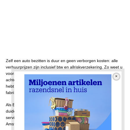
Zelf een auto bezitten is duur en geen verborgen kosten: alle
verhuurprijzen zijn inclusief btw en allriskverzekering. Zo weet u
vooraf precies waar u aan toe bent, zonder verrassingen
achteraf. Makkelijk als je af en toe een auto nodig hebt en je
hebt ook niet te maken met een
terugroepactie
van de
fabrikant. Je kunt dus maar beter een Auto huren.
Als BOVAG-autoverhuurder staat Master Car Rent bekend om
duidelijke voorwaarden, klantgericht personeel en uitstekende
service. Daar zijn we als zelfstandig autoverhuurbedrijf in
Amsterdam trots op.