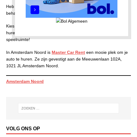
Heb je nog geen rijbewijs? Laat je dan informeren over het
behalen hiervan, een
theorie examen
is zo aangevraagd
Kies voor een buurt met meer groen dan grijs. Meer autos’s
huren betekent minder parkeerruimte en dus meer leef- en
speelruimte!
In Amsterdam Noord is
Master Car Rent
een mooie plek om je
auto te huren. Ze zijn gevestigt aan de Meeuwenlaan 102A,
1021 JL Amsterdam Noord.
Amsterdam Noord
VOLG ONS OP