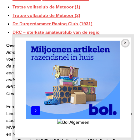
Trotse volksclub de Meteoor (1)
Trotse volksclub de Meteoor (2)
De Durgerdammer Racing Club (1931)
DRC – sterkste amateurclub van de regio
Overige voetbalverenigingen
Amsterdam-Noord kende vóór en na de oorlog grote en kleine
voetbalverenigingen. De kleine clubs waren vaak afkomstig uit
de stad, die een groot tekort aan voetbalvelden kende. Als er
een terrein vrij was in de stad, verhuisden de clubs naar de
andere kant van het IJ. Dat deden bijvoorbeeld BPC en ABIM.
BPC kwam uit de binnenstad en was de Be Quick-Pollux-
Combinatie en ABIM is een afkorting van Alle begin Is Moeilijk.
Een kleine club was Lindenboys, genoemd naar de
Lindengracht in de Jordaan. Lindenboys ging niet terug naar de
stad, maar integreerde in Noord. De club heette respectievelijk
MVKV (Met Vernieuwde Kracht Voorwaarts), FC Nieuwendam
en NEC’75. Noord kende ook vele bedrijfsvoetbalverenigingen